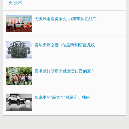
命”永不
无惧风雨奋勇争先-力爽车队征战广
奏响天籁之音《战国青铜窃曲龙纹
香港武打明星李威龙卖自己的豪车
传说中的“高大全”就是它，独得