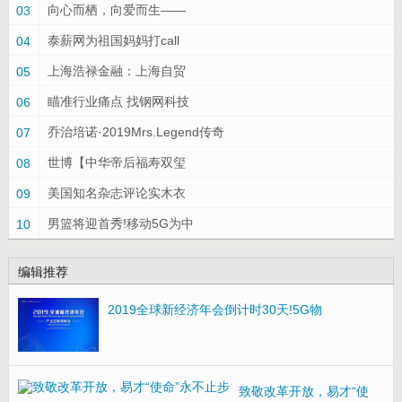
向心而栖，向爱而生——
03
泰薪网为祖国妈妈打call
04
上海浩禄金融：上海自贸
05
瞄准行业痛点 找钢网科技
06
乔治培诺·2019Mrs.Legend传奇
07
世博【中华帝后福寿双玺
08
美国知名杂志评论实木衣
09
男篮将迎首秀!移动5G为中
10
编辑推荐
2019全球新经济年会倒计时30天!5G物
致敬改革开放，易才“使