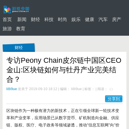
首页
新闻
财经
科技
时尚
娱乐
健康
汽车
房产
旅游
教育
财经
专访Peony Chain皮尔链中国区CEO
金山:区块链如何与牡丹产业完美结
合？
li8i9ue
发表于 2019-09-10 18:12
|
编辑： li8i9ue
|
标签：
|
阅读：
（
）
分享到
区块链作为一种极有潜力的新技术，正在引领全球新一轮技术变
革和产业变革，应用场景已从数字货币、矿机制造向金融、供应
链、版权、医疗、电子政务等领域渗透，推动“信息互联网”向“价