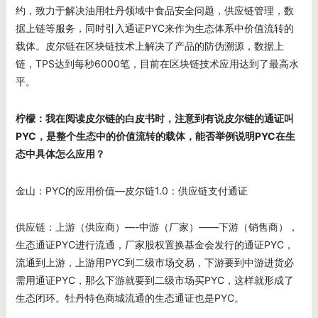
约，致力于解决油用牡丹领域中食品安全问题，供应链管理，数
据上链等服务，同时引入通证PYC来作为生态体系中价值流转的
载体。皮尔链在区块链技术上解决了产品的防伪溯源，数据上
链，TPS达到每秒6000笔，目前在区块链技术应用达到了最高水
平。
柠檬：我在阅读皮尔链的白皮书时，注意到有说皮尔链的通证叫
PYC
，是整个生态中的价值流转的载体，能否举例说明PYC
在生
态中具体怎么应用？
金山：PYC的应用价值—皮尔链1.0：供应链支付通证
供应链：上游（供应商）—-中游（厂家）——下游（销售商），
生态通证PYC进行流通，厂家股权置换基金会发行的通证PYC，
流通到上游，上游用PYC到二级市场交易，下游要到中游进货必
需用通证PYC，那么下游就要到二级市场买PYC，这样就形成了
生态闭环。牡丹特色商城流通的生态通证也是PYC。