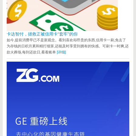
卡达智付，拯救正被信用卡“套牢”的你
如今,提前消费早已不是新观念。看到喜欢却昂贵的东西,信用卡一刷,免去了
为存钱的日积月累和精打细算,还能及时享受到拥有的快感。可刷卡一时爽,还
款火葬场,每到还款日,看着账单
[详细]