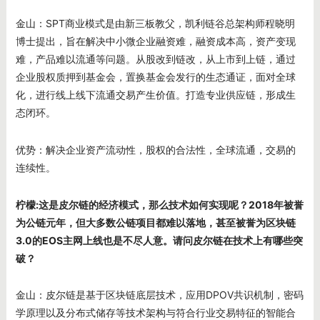
金山：SPT商业模式是由新三板教父，凯利链谷总架构师程晓明
博士提出，旨在解决中小微企业融资难，融资成本高，资产变现
难，产品难以流通等问题。从股改到链改，从上市到上链，通过
企业股权质押到基金会，置换基金会发行的生态通证，面对全球
化，进行线上线下流通交易产生价值。打造专业供应链，形成生
态闭环。
优势：解决企业资产流动性，股权的合法性，全球流通，交易的
连续性。
柠檬:
这是皮尔链的经济模式，那么技术如何实现呢？2018
年被誉
为公链元年，但大多数公链项目都难以落地，甚至被誉为区块链
3.0
的EOS
主网上线也是不尽人意。请问皮尔链在技术上有哪些突
破？
金山：皮尔链是基于区块链底层技术，应用DPOV共识机制，密码
学原理以及分布式储存等技术架构与符合行业交易特征的智能合