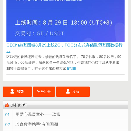
GEChain基因链8月29上线ZG，POC分布式存储重塑基因数据行
业
区块链的春风还没过去，炒鞋的热度又来临了。 70后炒股，80后炒房，90
后炒币，00后炒鞋，虽然这是一句调侃的话，但是我们仍然可以从中看出，
相较于虚拟资产，鞋子这个东西被大家
[详细]
热门排行
用爱心温暖童心——玖富
01
若森数字携手”有间国潮
02