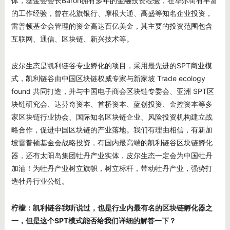
体，基金会会长Baron拥有多年的金融投资经验，在华尔街有丰富
的工作经验，曾在花旗银行、摩根大通、高盛等知名企业投资，
雷普顿基金会管理的资金高达百亿美金，其主要的投资范围包含
互联网、通信、区块链、新兴技术等。
皮尔生态是凯利链谷专业孵化的项目，采用最先进的SPT商业模
式，凯利链谷由中国区块链权威专家与新家坡 Trade ecology
found 共同打造，并与中国电子商会区块链专委会、亚洲 SPT区
块链研究会、达芬奇资本、首桥资本、蓝创投资、金控资本等多
家区块链行业协会、国际知名区块链企业、风险投资机构建立战
略合作，促进中国区块链的产业落地。我们有理由相信，有新加
坡雷普顿基金会战略投资，有国内最高端的凯利链谷区块链孵化
器，还有太阳岛集团牡丹产业实体，皮尔生态一定会为中国牡丹
加油！为牡丹产业树立旗帜，树立标杆，带动牡丹产业，强势打
造牡丹行业公链。
柠檬：凯利链谷我听说过，也是行业内最有名的区块链孵化器之
一，但是这个SPT
模式能否给我们详细的解答一下？