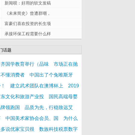
新闻呗：好用的软文发稿
《未来简史》曾遭群嘲，
富豪们喜欢投资的长生项
承接环保工程需要什么样
门话题
中齐国学教育举行（品味
市场正在抛
弃不懂消费者
中国出了个兔唯斯牙
膏！
建立武术团队在澳博杯上
2019
广东文化和旅游产业投
国民高端母婴
品牌领跑国
品质为先，行稳致远艾
莱
中国美术家协会会员、国
为什么
很多说优家宝贝很
数族科技税票数字