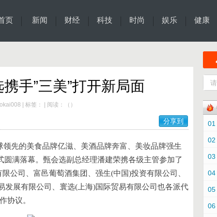
首页
新闻
财经
科技
时尚
娱乐
健康
携手”三美”打开新局面
kai008
|
标签：
|
阅读：
（
）
分享到
01
02
选与全球领先的美食品牌亿滋、美酒品牌奔富、美妆品牌强生
03
仪式圆满落幕。甄会选副总经理潘建荣携各级主管参加了
有限公司、富邑葡萄酒集团、强生(中国)投资有限公司、
04
易发展有限公司、寰选(上海)国际贸易有限公司也各派代
05
合作协议。
06