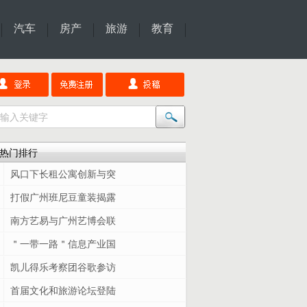
汽车
房产
旅游
教育
热门排行
风口下长租公寓创新与突
打假广州班尼豆童装揭露
南方艺易与广州艺博会联
＂一带一路＂信息产业国
凯儿得乐考察团谷歌参访
首届文化和旅游论坛登陆