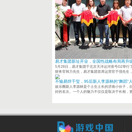
易才集团新址开业，全国性战略布局再升
5月28日，易才集团于北京天洋运河壹号G2举
财务官韩力先生，易才集团首席运营官于强先生
不输易烊千玺，95后新人李源林的“舞蹈”
娱乐圈新人李源林是个土生土长的济南小伙子，自
好的名次。一个人的魅力不仅仅是取决于长相，