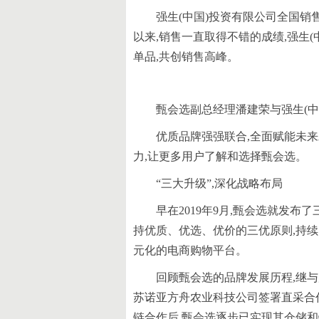
强生(中国)投资有限公司全国销
以来,销售一直取得不错的成绩,强生
单品,共创销售高峰。
甄会选副总经理潘建荣与强生(
优质品牌强强联合,全面赋能未来
力,让更多用户了解和选择甄会选。
“三大升级”,深化战略布局
早在2019年9月,甄会选就发布
持优质、优选、优价的三优原则,持
元化的电商购物平台。
回顾甄会选的品牌发展历程,继
苏诺亚方舟农业科技公司签署直采合
链合作后,甄会选逐步已实现其仓储