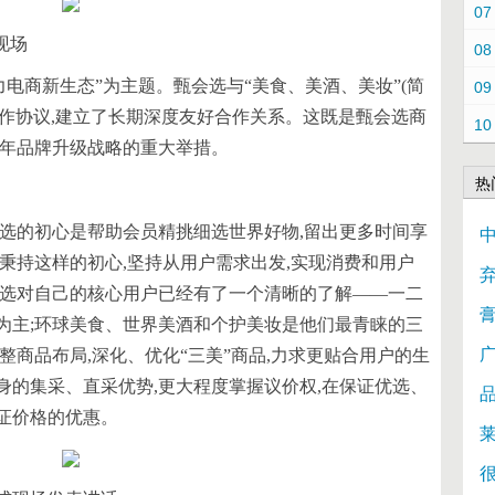
07
现场
08
力电商新生态”为主题。甄会选与“美食、美酒、美妆”(简
09
合作协议,建立了长期深度友好合作关系。这既是甄会选商
10
周年品牌升级战略的重大举措。
热
会选的初心是帮助会员精挑细选世界好物,留出更多时间享
秉持这样的初心,坚持从用户需求出发,实现消费和用户
会选对自己的核心用户已经有了一个清晰的了解——一二
为主;环球美食、世界美酒和个护美妆是他们最青睐的三
整商品布局,深化、优化“三美”商品,力求更贴合用户的生
身的集采、直采优势,更大程度掌握议价权,在保证优选、
证价格的优惠。