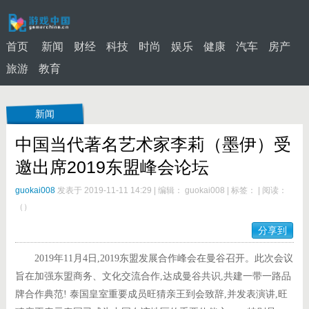
首页
新闻
财经
科技
时尚
娱乐
健康
汽车
房产
旅游
教育
新闻
中国当代著名艺术家李莉（墨伊）受
邀出席2019东盟峰会论坛
guokai008
发表于 2019-11-11 14:29
|
编辑： guokai008
|
标签：
|
阅读：
（
）
分享到
2019年11月4日,2019东盟发展合作峰会在曼谷召开。此次会议
旨在加强东盟商务、文化交流合作,达成曼谷共识,共建一带一路品
牌合作典范! 泰国皇室重要成员旺猜亲王到会致辞,并发表演讲,旺