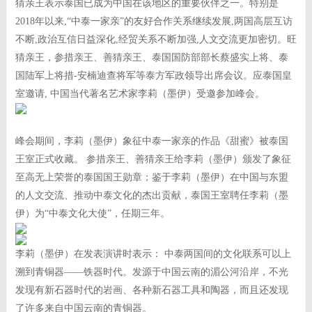
猜亲王表示泰国已成为中国在该地区的重要伙伴之一。特别是
2018年以来,“中泰一家亲”的友好合作关系继续发展,两国高层互访
不断,政治互信日益深化,经贸关系不断加强,人文交流更加密切。旺
猜亲王，参措亲王、善猜亲王、泰国国防部部长蔡盛实上将、泰
国陆军上将措-安楠迪查将军等泰方军政领导出席会议。应泰国皇
室邀请,
中国当代著名艺术家李莉（墨伊）
受邀参加峰会。
峰会期间，李莉（墨伊）象征中泰一家亲的作品《甜蜜》被泰国
王室正式收藏。 参措亲王、善猜亲王给李莉（墨伊）颁发了象征
至高无上荣誉的泰国国王勋章；鉴于李莉（墨伊）在中国与东盟
的人文交流、推动中泰文化的杰出贡献，泰国王室聘任李莉（墨
伊）为“中泰文化大使”，任期三年。
李莉（墨伊）在发表演讲时表示： 中泰两国间的文化联系可以上
溯到青铜器——铁器时代。发源于中国云南的湄公河沿岸，不光
发现有新石器时代的岩画、各种新石器工具和陶器，而且还发现
了许多来自中国云南的青铜器。