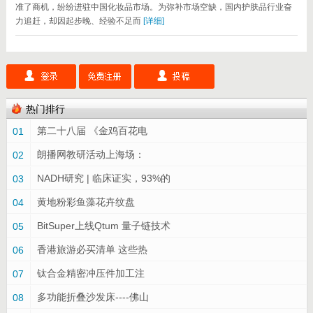
准了商机，纷纷进驻中国化妆品市场。为弥补市场空缺，国内护肤品行业奋
力追赶，却因起步晚、经验不足而
[详细]
热门排行
第二十八届 《金鸡百花电
01
朗播网教研活动上海场：
02
NADH研究 | 临床证实，93%的
03
黄地粉彩鱼藻花卉纹盘
04
BitSuper上线Qtum 量子链技术
05
香港旅游必买清单 这些热
06
钛合金精密冲压件加工注
07
多功能折叠沙发床----佛山
08