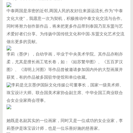
中泰两国是亲密的近邻,两国人民的友好往来源远流长,作为“中泰
文化大使”，我愿意一次为契机，积极推动中泰文化交流与合作。
同时将努力创作新作品，将来把更多作品带到泰国乃至东盟与艺
术爱好者们分享。为传扬中国传统文化和中国-东盟文化艺术交流
做出更多的贡献。
李莉（墨伊），自幼学画，毕业于中央美术学院。其作品亦刚亦
柔，尤其是擅长画工笔长卷，如：《姑苏繁华图》、《五百罗汉
图》、《清明上河图》等作品曾被邀请参加国内外的大型画展并
获奖，有的作品被多国驻华使馆和单位收藏。
李莉是北京墨伊国际文化传媒公司董事长，国家一级美术师
、
珠宝设计大师。联合国美术家协会副主席、中华全国工商业联合
会女企业家商会理事。
她既是名副其实的一位画家，同时又是一位成功的女企业家，李
莉墨伊是珠宝设计师，也是一位乐善好施的慈善家。