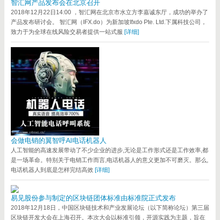
智汇网产品发布会在北京召开
2018年12月22日14:00 ，智汇网在北京市水立方李嘉诚东厅，成功的举办了
产品发布研讨会。 智汇网（IFX.do）为新加坡Ifxdo Pte. Ltd.下属科技公司，
致力于为全球在线风险交易者提供一站式服
[详细]
会做电销的翼智呼AI电话机器人
人工智能的高速发展带动了不少企业的进步,无论是工作形式还是工作效率,都
是一场革命。特别关于电销工作而言,电话机器人的意义更加不可磨灭。那么,
电话机器人到底是怎样完结高效
[详细]
易见股份参与制定的区块链团体标准由标准院正式发布
2018年12月18日，中国区块链技术和产业发展论坛（以下简称论坛）第三届
区块链开发大会在上海召开。本次大会以标准引领，开源实践为主题，旨在