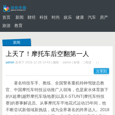
首页
新闻
财经
科技
时尚
娱乐
健康
汽车
房产
旅游
教育
新闻
上天了！摩托车后空翻第一人
admin
发表于 2018-12-26 14:43
|
编辑： admin
|
标签：
|
阅读：
（
）
分享到
著名特技车手、教练、全国警务重机特种驾驶总教
官、中国摩托车特技运动推广人胡海，也是家水体育旗下
的X超摩(越野摩托车场地赛)以及X-STUNT(摩托车特技
赛)的赛事解说员。从事摩托车平地花式运动15年间，他
不断尝试新领域新挑战，成为业界著名的跨界达人。2018