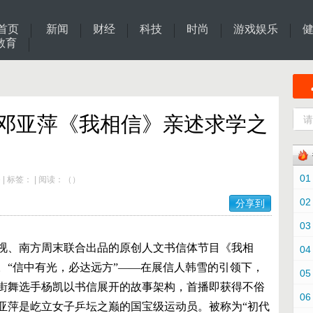
首页
新闻
财经
科技
时尚
游戏娱乐
教育
C 邓亚萍《我相信》亲述求学之
01
e
|
标签：
|
阅读：
（
）
02
分享到
03
卫视、南方周末联合出品的原创人文书信体节目《我相
04
。“信中有光，必达远方”——在展信人韩雪的引领下，
05
街舞选手杨凯以书信展开的故事架构，首播即获得不俗
06
亚萍是屹立女子乒坛之巅的国宝级运动员。被称为“初代