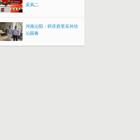
采风二
河南沁阳：怀庆府里实补坊
沁园春