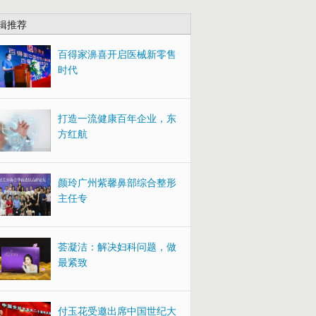
辑推荐
百得家濞喜开启医械新零售
时代
打造一流健康百年企业，东
方红航
颜玲广州紫馨鼻部综合整形
主任专
荟凝洁：解决妇科问题，做
最紧致
付玉花受邀出席中国世纪大