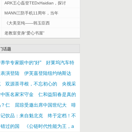
ARK王心磊登TEDxHaidian，探讨
MANN三防手机11周年，当年
《大美至纯——韩玉臣西
老教室变身“爱心书屋”
门话题
养学专家眼中的“好”
好莱坞汽车特
技表演登陆
伊芙嘉登陆纽约纳斯达
克
双源茶寻根，不忘初心的
央视采
访中医名家宋守金
仁和益阳春是真的
吗？仁
屈琼受邀出席中国世纪大
啡
猫记饮品：来自魁北克
终于定档！不
容错过的国
《公链时代性能为王，a