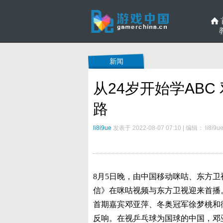
新闻
从24岁开始学AB
路
li8i9ue
发表于 2022-08-07 07:10
|
编辑： li8i9u
8月5日晚，由中国移动咪咕、东方
信》在咪咕视频与东方卫视迎来首播
首期嘉宾邓亚萍、冬奥冠军徐梦桃和
反响。在视乒乓球为国球的中国，邓