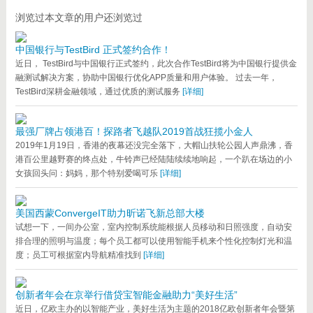
浏览过本文章的用户还浏览过
中国银行与TestBird 正式签约合作！
近日， TestBird与中国银行正式签约，此次合作TestBird将为中国银行提供金
融测试解决方案，协助中国银行优化APP质量和用户体验。 过去一年，
TestBird深耕金融领域，通过优质的测试服务
[详细]
最强厂牌占领港百！探路者飞越队2019首战狂揽小金人
2019年1月19日，香港的夜幕还没完全落下，大帽山扶轮公园人声鼎沸，香
港百公里越野赛的终点处，牛铃声已经陆陆续续地响起，一个趴在场边的小
女孩回头问：妈妈，那个特别爱喝可乐
[详细]
美国西蒙ConvergeIT助力昕诺飞新总部大楼
试想一下，一间办公室，室内控制系统能根据人员移动和日照强度，自动安
排合理的照明与温度；每个员工都可以使用智能手机来个性化控制灯光和温
度；员工可根据室内导航精准找到
[详细]
创新者年会在京举行借贷宝智能金融助力“美好生活”
近日，亿欧主办的以智能产业，美好生活为主题的2018亿欧创新者年会暨第