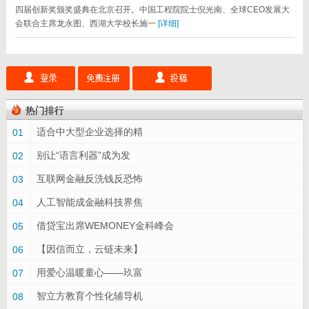
四届创新奖颁奖盛典在北京召开。中国工程院院士倪光南、全球CEO发展大
会联合主席龙永图、西湖大学校长施一
[详细]
热门排行
适合中大型企业选择的精
01
别让“语言利器”成为发
02
互联网金融反洗钱反恐怖
03
人工智能成金融科技界焦
04
借贷宝出席WEMONEY金科峰会
05
【因信而立，云链未来】
06
用爱心温暖童心——玖富
07
智立方教育个性化辅导机
08