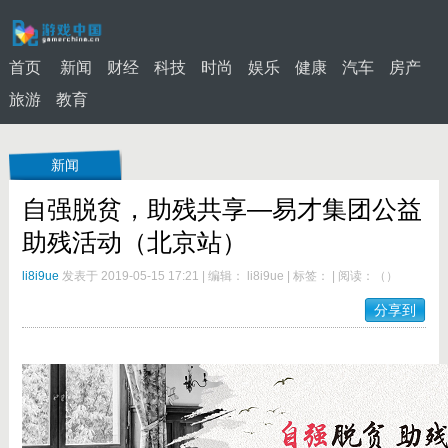
首页
新闻
财经
科技
时尚
娱乐
健康
汽车
房产
旅游
教育
新闻
自强脱贫，助残共享—易才集团公益
助残活动（北京站）
li8i9ue
发表于 2019-05-15 17:21
|
编辑： li8i9ue
|
标签：
|
阅读：
（
）
分享到