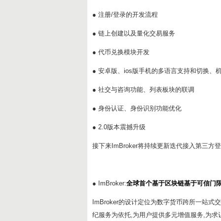
● 注册/登录的开发流程
● 链上创建以及量化交易服务
● 代币兑换模块开发
● 安卓版、ios版手机的多语言支持和切换、
● 社交与咨询功能、列表板块的联调
● 身份认证、身份识别功能优化
● 2.0版本震撼升级
接下来ImBroker将持续更新迭代接入第三方
● ImBroker:
全球首个基于区块链基于可信门
ImBroker的设计定位为数字货币跨所一站式交
纪服务为依托,为用户提供多元增值服务,为求让