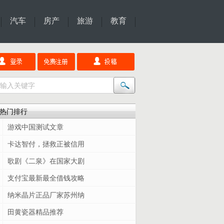
汽车
房产
旅游
教育
热门排行
游戏中国测试文章
卡达智付，拯救正被信用
歌剧《二泉》在国家大剧
支付宝最新最全借钱攻略
纳米晶片正品厂家苏州纳
田黄瓷器精品推荐