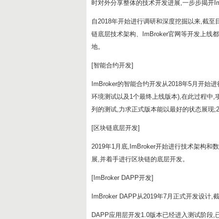
时对外分享整体的技术开发进展,一步步揭开ImB
自2018年开始进行调研和深度挖掘以来,截至目
链底层技术架构、ImBroker官网等开发上线
地。
[智能合约开发]
ImBroker的智能合约开发从2018年5月
环境测试以及1个最终上线版本),在此过程中
列的测试,力求正式版本能以最好的状态展现;201
[区块链底层开发]
2019年1月底,ImBroker开始进行技术
展,并着手进行区块链的底层开发。
[ImBroker DAPP开发]
ImBroker DAPP从2019年7月正式开发设计
DAPP应用层开发1.0版本已经进入测试阶段,