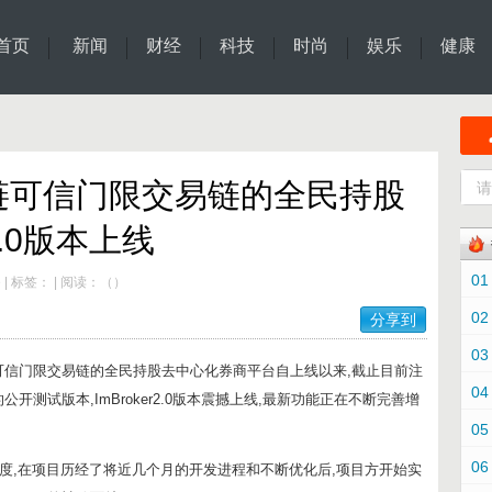
首页
新闻
财经
科技
时尚
娱乐
健康
链可信门限交易链的全民持股
.0版本上线
01
e
|
标签：
|
阅读：
（
）
02
分享到
03
区块链可信门限交易链的全民持股去中心化券商平台自上线以来,截止目前注
04
开测试版本,ImBroker2.0版本震撼上线,最新功能正在不断完善增
05
06
承的态度,在项目历经了将近几个月的开发进程和不断优化后,项目方开始实