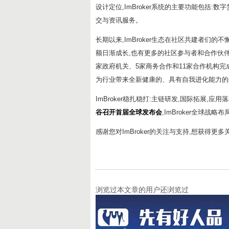
设计定位,ImBroker系统的主要功能包括
交与资讯服务。
长期以来,ImBroker生态在社区共建者们的不
额日渐成长,也有更多的社区参与者和合作伙伴加入到
家政府机关、5家商务合作和11家合作机构完成
为行业带来全新健康的、具有自我进化能力的
ImBroker稳扎稳打:主链研发,国际拓展,应
谷召开首届全球发布会
,ImBroker全球战
感谢您对ImBroker的关注与支持,想获得更多
浏览过本文章的用户还浏览过