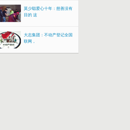
莫少聪爱心十年：慈善没有
目的 这
大志集团：不动产登记全国
联网，