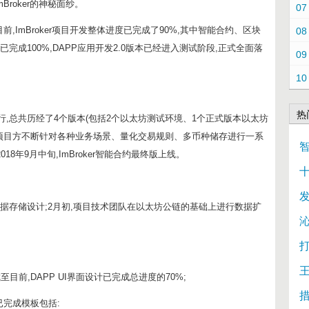
roker的神秘面纱。
07
前,ImBroker项目开发整体进度已完成了90%,其中智能合约、区块
08
都已完成100%,DAPP应用开发2.0版本已经进入测试阶段,正式全面落
09
10
热
开始进行,总共历经了4个版本(包括2个以太坊测试环境、1个正式版本以太坊
,项目方不断针对各种业务场景、量化交易规则、多币种储存进行一系
8年9月中旬,ImBroker智能合约最终版上线。
架构和数据存储设计;2月初,项目技术团队在以太坊公链的基础上进行数据扩
,截至目前,DAPP UI界面设计已完成总进度的70%;
已完成模板包括: