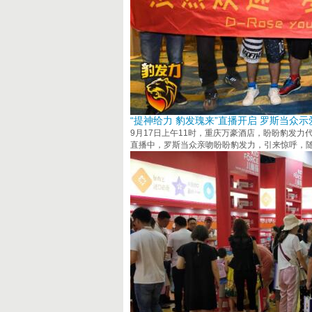
“提神给力 豹发瑰来”直播开启 罗斯当众
9月17日上午11时，重庆万豪酒店，盼盼豹发力
直播中，罗斯当众亲吻盼盼豹发力，引来惊呼，