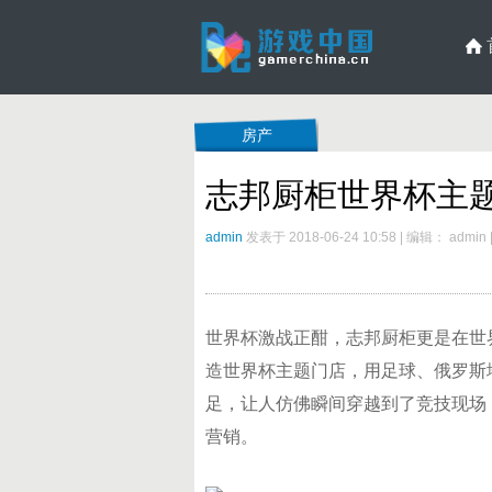
房产
志邦厨柜世界杯主
admin
发表于 2018-06-24 10:58
|
编辑： admin
世界杯激战正酣，志邦厨柜更是在世
造世界杯主题门店，用足球、俄罗斯
足，让人仿佛瞬间穿越到了竞技现场
营销。