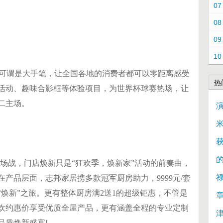
07
08
09
10
动可谓是大手笔，让全国各地的消费者都可以零距离感受
热
活动、趣味合影框等体验项目，为世界杯球赛热场，让
二主场。
米
开场战，门店焕新只是“狂欢季，焕新家”活动的前奏曲，
产品层面，志邦家居携多款冠军厨房助力，9999元/套
焕新”之旅。更有整体厨房满2送1的超级钜惠，不管是
欢约惠价享受优质全屋产品，更有涵盖全程的专业定制
品质焕新盛宴!