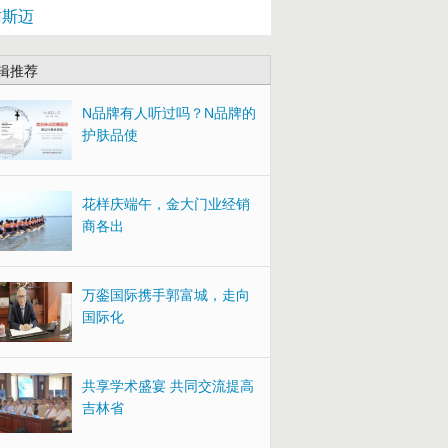
访斯迈
辑推荐
N品牌有人听过吗？N品牌的
护肤品使
花样庆端午，金大门业经销
商各出
万銮国际携手郭富城，走向
国际化
共享学术盛宴 共同交流提高
吉林省