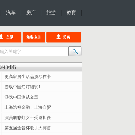
汽车
房产
旅游
教育
热门排行
更高家居生活品质尽在卡
游戏中国幻灯测试1
游戏中国测试文章
上海浩禄金融：上海自贸
演员胡彩虹女士受邀担任
第五届金音杯歌手大赛首