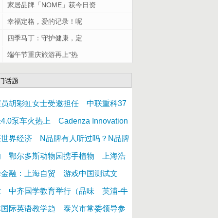
家居品牌「NOME」获今日资
幸福定格，爱的记录！呢
四季马丁：守护健康，定
端午节重庆旅游再上“热
门话题
演员胡彩虹女士受邀担任
中联重科37
4.0泵车火热上
Cadenza Innovation
获世界经济
N品牌有人听过吗？N品牌
的
鄂尔多斯动物园携手植物
上海浩
禄金融：上海自贸
游戏中国测试文
章
中齐国学教育举行（品味
英浦-牛
津国际英语教学趋
泰兴市常委领导参