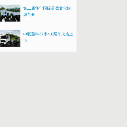
第二届怀宁国际蓝莓文化旅
游节开
中联重科37米4.0泵车火热上
市