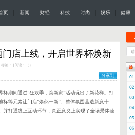
首页
新闻
财经
科技
时尚
娱乐
健康
题门店上线，开启世界杯焕新
|
标签：
|
阅读：
（
）
分享到
01
02
界杯期间通过“狂欢季，焕新家”活动玩出了新花样。打
03
地标等元素让门店“焕然一新”。整体氛围营造新意十
04
，并打通线上互动环节，真正意义上实现了全场景体验
05
06