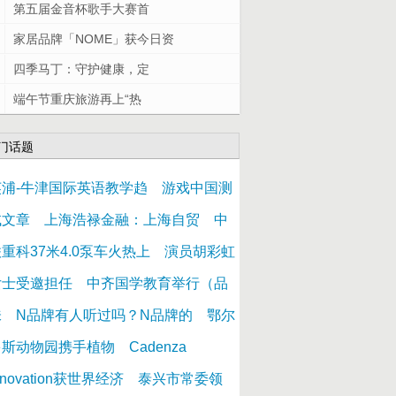
第五届金音杯歌手大赛首
家居品牌「NOME」获今日资
四季马丁：守护健康，定
端午节重庆旅游再上“热
门话题
英浦-牛津国际英语教学趋
游戏中国测
试文章
上海浩禄金融：上海自贸
中
重科37米4.0泵车火热上
演员胡彩虹
女士受邀担任
中齐国学教育举行（品
味
N品牌有人听过吗？N品牌的
鄂尔
多斯动物园携手植物
Cadenza
nnovation获世界经济
泰兴市常委领