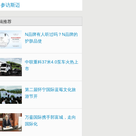
导参访斯迈
辑推荐
N品牌有人听过吗？N品牌的
护肤品使
中联重科37米4.0泵车火热上
市
第二届怀宁国际蓝莓文化旅
游节开
万銮国际携手郭富城，走向
国际化