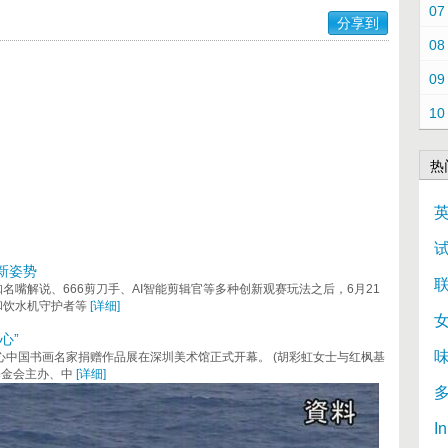
07
分享到
08
09
10
热
新姿势
联
嘴解说、666剪刀手、AI智能剪辑官等多种创新观赛玩法之后，6月21
和饮水机守护者等
[详细]
心”
丹心中国书画名家捐赠作品展在深圳美术馆正式开幕。 (胡彩虹女士与红枫基
基金会主办、中
[详细]
I