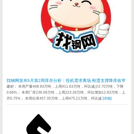
找钢网发布5月第2周库存分析：投机需求离场 刚需支撑降库收窄
建材： 本周产量408.93万吨，上周411.63万吨，环比减少2.70万吨，下降
0.66%； 本周厂库236.09万吨，上周223.26万吨，环比增加12.83万吨，上
升5.75%； 本周社库457.35万吨，上周475.21万吨，环比减
[详细]