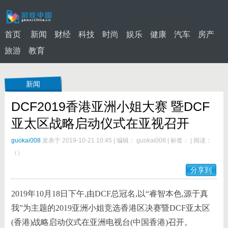
首页
新闻
财经
科技
时尚
娱乐
健康
汽车
房产
旅游
教育
新闻
DCF2019香港亚洲小姐大赛 暨DCF
亚太区战略启动仪式在亚视召开
guokai008
发表于 2019-10-21 10:45
|
编辑： guokai008
|
标签：
|
阅读：
（
）
分享到
2019年10月18日下午,由DCF总冠名,以“睿智本色,源于真
我”为主题的2019亚洲小姐竞选香港区决赛暨DCF亚太区
(香港)战略启动仪式在亚洲电视台(中国香港)召开。