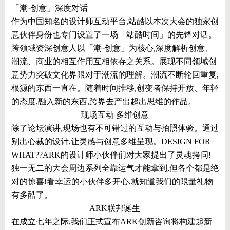
「潮·创意」深度对话
作为中国知名的设计师互动平台,站酷以本次大会的独家创
意伙伴身份也专门设置了一场「站酷时间」的先锋对话。
跨领域资深创意人以「潮·创意」为核心,深度解析创意、
潮流、商业的相互作用互相依存之关系。展现不同领域创
意势力突破文化界限对于潮流的理解。潮流不断轮回重复,
根源的东西一直在。随着时间推移,创变者保持开放、年轻
的态度,融入新的东西,跨界去产出超出思维的作品。
现场互动 多维创意
除了论坛演讲,现场也有不可错过的互动与拍照体验。通过
别出心裁的设计,让灵感与创意多维呈现。DESIGN FOR
WHAT??ARK的设计师小伙伴们对大家提出了灵魂拷问!
独一无二的大会周边系列全靠运气才能拿到,但各个都是绝
对的惊喜!看幸运的小伙伴多开心,就知道我们的限量礼物
有多酷了。
ARK联邦诞生
在成立七年之际,我们正式宣布ARK创新咨询将构建起新