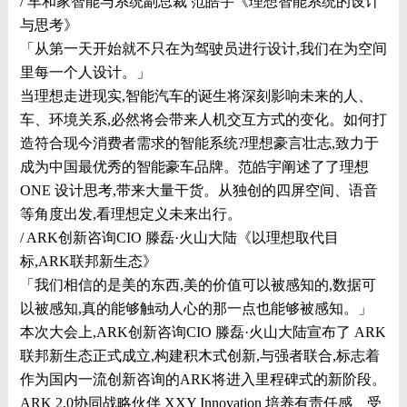
/ 车和家智能与系统副总裁 范皓宇《理想智能系统的设计
与思考》
「从第一天开始就不只在为驾驶员进行设计,我们在为空间
里每一个人设计。」
当理想走进现实,智能汽车的诞生将深刻影响未来的人、
车、环境关系,必然将会带来人机交互方式的变化。如何打
造符合现今消费者需求的智能系统?理想豪言壮志,致力于
成为中国最优秀的智能豪车品牌。范皓宇阐述了了理想
ONE 设计思考,带来大量干货。从独创的四屏空间、语音
等角度出发,看理想定义未来出行。
/ ARK创新咨询CIO 滕磊·火山大陆《以理想取代目
标,ARK联邦新生态》
「我们相信的是美的东西,美的价值可以被感知的,数据可
以被感知,真的能够触动人心的那一点也能够被感知。」
本次大会上,ARK创新咨询CIO 滕磊·火山大陆宣布了 ARK
联邦新生态正式成立,构建积木式创新,与强者联合,标志着
作为国内一流创新咨询的ARK将进入里程碑式的新阶段。
ARK 2.0协同战略伙伴 XXY Innovation 培养有责任感、受