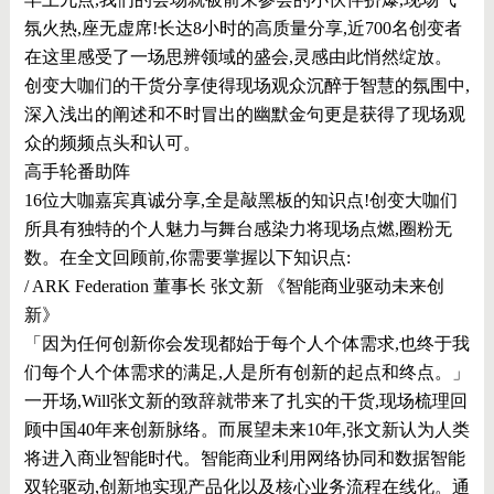
氛火热,座无虚席!长达8小时的高质量分享,近700名创变者
在这里感受了一场思辨领域的盛会,灵感由此悄然绽放。
创变大咖们的干货分享使得现场观众沉醉于智慧的氛围中,
深入浅出的阐述和不时冒出的幽默金句更是获得了现场观
众的频频点头和认可。
高手轮番助阵
16位大咖嘉宾真诚分享,全是敲黑板的知识点!创变大咖们
所具有独特的个人魅力与舞台感染力将现场点燃,圈粉无
数。在全文回顾前,你需要掌握以下知识点:
/ ARK Federation 董事长 张文新 《智能商业驱动未来创
新》
「因为任何创新你会发现都始于每个人个体需求,也终于我
们每个人个体需求的满足,人是所有创新的起点和终点。」
一开场,Will张文新的致辞就带来了扎实的干货,现场梳理回
顾中国40年来创新脉络。而展望未来10年,张文新认为⼈类
将进⼊商业智能时代。智能商业利⽤⽹络协同和数据智能
双轮驱动,创新地实现产品化以及核⼼业务流程在线化。通