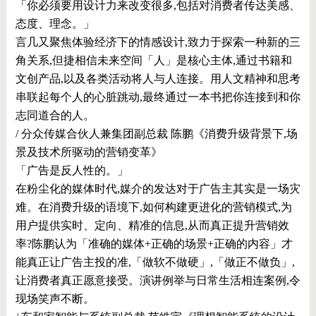
「你必须要用设计力来改变很多,包括对消费者传达美感、
态度、理念。」
言几又聚焦体验经济下的情感设计,致力于探索一种新的三
角关系,但捷相信未来空间「人」是核心主体,通过书籍和
文创产品,以及各类活动将人与人连接。用人文精神和思考
串联起每个人的心脏跳动,最终通过一本书把你连接到和你
志同道合的人。
/ 分众传媒合伙人兼集团副总裁 陈鹏《消费升级背景下,场
景及技术所驱动的营销变革》
「广告是反人性的。」
在粉尘化的媒体时代,媒介的发达对于广告主其实是一场灾
难。在消费升级的语境下,如何构建更进化的营销模式,为
用户提供实时、定向、精准的信息,从而真正提升营销效
率?陈鹏认为「准确的媒体+正确的场景+正确的内容」才
能真正让广告主投的准,「做软不做硬」,「做正不做负」,
让消费者真正愿意接受。演讲例举与日常生活相连案例,令
现场笑声不断。