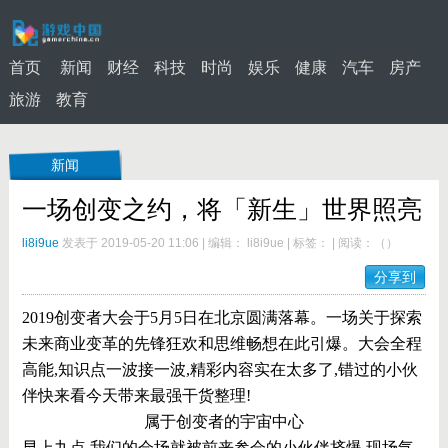
首页
新闻
财经
科技
时尚
娱乐
健康
汽车
房产
旅游
教育
新闻
一场创变之约，将「新生」世界照亮
li8i9ue
发表于 2019-05-20 11:06
|
编辑： li8i9ue
|
标签：
|
阅读：
（
）
分享到
2019创变者大会于5月5日在北京圆满落幕。一场关于探索
未来商业变革的先锋狂欢和思维畅想在此引爆。大会全程
高能,知识点一波接一波,精彩内容实在太多了,错过的小伙
伴快来看今天带来最强干货整理!
属于创变者的宇宙中心
早上九点,我们的会场就被前来参会的小伙伴挤爆,现场气