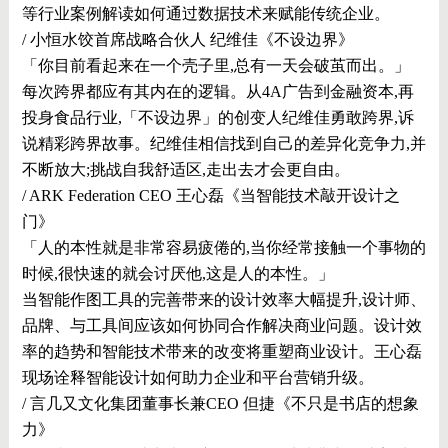
等行业案例解读如何通过数据技术来赋能传统企业。
/ 小恒水饺首席战略合伙人 纪维佳《不设边界》
「你目前看起来在一个壳子里,总有一天会破茧而出。」
每次跨界都应有其内在的逻辑。从4A广告到金融资本,再
投身食品行业,「不设边界」的创变人纪维佳勇敢跨界,诉
说精彩跨界故事。纪维佳相信找到自己的差异化竞争力,并
不断放大;挑战自我舒适区,走出去才会更自由。
/ ARK Federation CEO 王心磊《当智能技术敲开设计之
门》
「人的本性就是非常容易疲倦的,当你经常接触一个事物的
时候,很快速的就会讨厌他,这是人的本性。」
当智能作图工具的完善带来的设计效率大幅提升,设计师、
品牌、与工具间应该如何协同合作解决商业问题。设计效
率的趋势和智能技术带来的改变将重塑商业设计。王心磊
现场诠释智能设计如何助力企业和平台营销升级。
/ 言几又文化集团董事长兼CEO 但捷《不只是书店的想象
力》