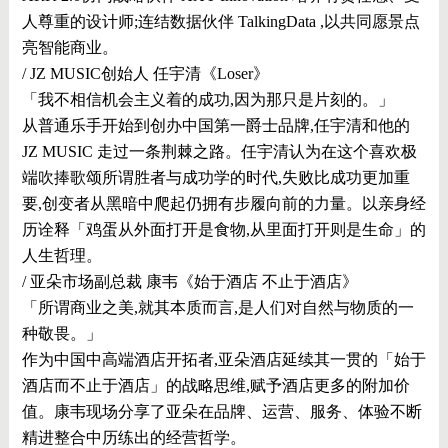
人尊重的设计师;连结数据伙伴 TalkingData ,以共同愿景点
亮智能商业。
/ JZ MUSIC创始人 任宇清《Loser》
「我不相信机会主义着的成功,因为那只是片刻的。」
从普通乐手开始到创办中国第一爵士品牌,任宇清和他的
JZ MUSIC 走过一条荆棘之路。任宇清认为在这个喜欢极
端吹捧歌颂所谓胜者与成功学的时代,失败比成功更加重
要,创变者从黑暗中爬起仍拥有步履向前的力量。以亲身经
历诠释「鸡蛋从外面打开是食物,从里面打开则是生命」的
人生哲理。
/ 亚朵市场副总裁 康韦《始于酒店 不止于酒店》
「所谓商业之美,就其本质而言,是人们对自然与物质的一
种敬畏。」
作为中国中高端酒店开拓者,亚朵酒店延续其一贯的「始于
酒店而不止于酒店」的战略思维,赋予酒店更多的附加价
值。康韦现场分享了亚朵在品牌、运营、服务、体验不断
精进整合中历练出的经营哲学。