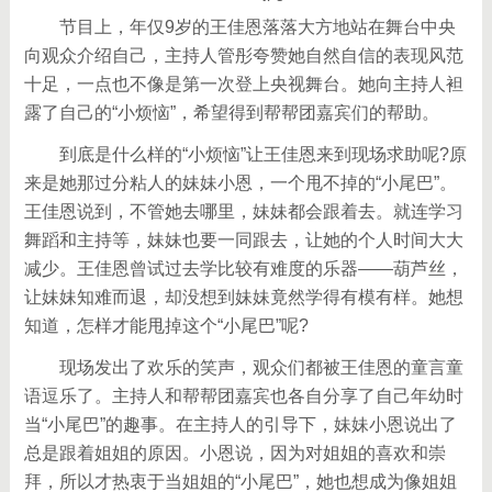
节目上，年仅9岁的王佳恩落落大方地站在舞台中央
向观众介绍自己，主持人管彤夸赞她自然自信的表现风范
十足，一点也不像是第一次登上央视舞台。她向主持人袒
露了自己的“小烦恼”，希望得到帮帮团嘉宾们的帮助。
到底是什么样的“小烦恼”让王佳恩来到现场求助呢?原
来是她那过分粘人的妹妹小恩，一个甩不掉的“小尾巴”。
王佳恩说到，不管她去哪里，妹妹都会跟着去。就连学习
舞蹈和主持等，妹妹也要一同跟去，让她的个人时间大大
减少。王佳恩曾试过去学比较有难度的乐器——葫芦丝，
让妹妹知难而退，却没想到妹妹竟然学得有模有样。她想
知道，怎样才能甩掉这个“小尾巴”呢?
现场发出了欢乐的笑声，观众们都被王佳恩的童言童
语逗乐了。主持人和帮帮团嘉宾也各自分享了自己年幼时
当“小尾巴”的趣事。在主持人的引导下，妹妹小恩说出了
总是跟着姐姐的原因。小恩说，因为对姐姐的喜欢和崇
拜，所以才热衷于当姐姐的“小尾巴”，她也想成为像姐姐