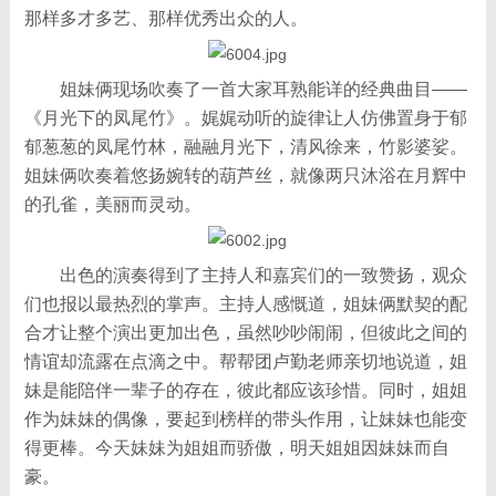
那样多才多艺、那样优秀出众的人。
姐妹俩现场吹奏了一首大家耳熟能详的经典曲目——
《月光下的凤尾竹》。娓娓动听的旋律让人仿佛置身于郁
郁葱葱的凤尾竹林，融融月光下，清风徐来，竹影婆娑。
姐妹俩吹奏着悠扬婉转的葫芦丝，就像两只沐浴在月辉中
的孔雀，美丽而灵动。
出色的演奏得到了主持人和嘉宾们的一致赞扬，观众
们也报以最热烈的掌声。主持人感慨道，姐妹俩默契的配
合才让整个演出更加出色，虽然吵吵闹闹，但彼此之间的
情谊却流露在点滴之中。帮帮团卢勤老师亲切地说道，姐
妹是能陪伴一辈子的存在，彼此都应该珍惜。同时，姐姐
作为妹妹的偶像，要起到榜样的带头作用，让妹妹也能变
得更棒。今天妹妹为姐姐而骄傲，明天姐姐因妹妹而自
豪。