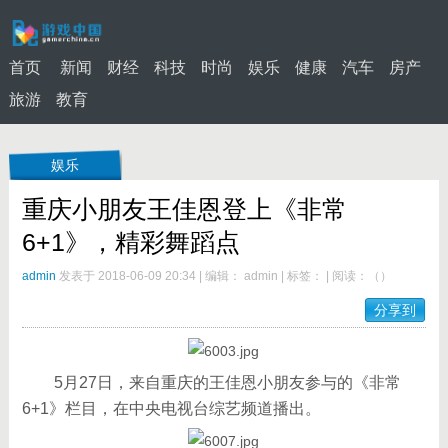
首页
新闻
财经
科技
时尚
娱乐
健康
汽车
房产
旅游
教育
娱乐
重庆小朋友王佳恩登上《非常
6+1》，精彩舞蹈点
admin
发表于 2018-06-09 20:34
|
编辑： admin
|
标签：
|
阅读：
（
）
分享到
5月27日，来自重庆的王佳恩小朋友参与的《非常
6+1》栏目，在中央电视台综艺频道播出。