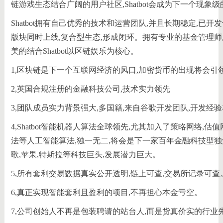
链游戏生态结合广阔的用户社区,Shatbot会成为下一个现象
Shatbot拥有自己优秀的技术和运营团队,并且长期稳定,已
版块同时上线,复合型生态,形成闭环。拥有专业的基⾦管理师
美的结合Shatbot以区链娱乐为核心。
1,区块链是下一个互联网经济的风口,加密货币的出现将会引
2,英国合规注册的金融科技公司,技术实力领先
3,团队成员实力背景强大,多国籍,来自谷歌开发团队,开发经
4,Shatbot智能机器人算法全球领先,尤其加入了策略网络,
法等人工智能算法,独一无二,将会是下一家百年金融科技型独
歌,苹果,特斯拉等科技巨头,发展潜力巨大。
5,所有套利交易数据真实公开透明,链上可查,交易所记录可查
6,真正实现智能套利且盈利的项目,不再担心本金亏空。
7,公司创始人不再是包装聘请的站台人,而是货真价实的行业