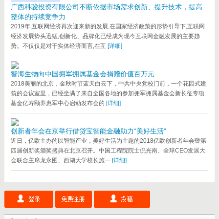
广西科骏投资有限公司不断依据市场需求创新、提升技术，提高
整体的持续竞争力
2019年,互联网经济再次迎来新的发展,在国家经济政策的形势引导下,互联网
经济发展势头迅猛,创新化、品牌化已经成为现今互联网金融发展的主要趋
势。不仅仅是对于实体经济而言,在互
[详细]
智海生物向中国拥军拥属基金会捐赠价值百万元
2018美丽的北京，金秋时节蓝天白云下，中共中央党校门前，一个花园式建
筑的会议室里，已经坐满了来自全国各地的参加拥军拥属基金会新长征专项
基金亿寿颐养惠军中心启动发布会的
[详细]
创新者年会在京举行借贷宝智能金融助力“美好生活”
近日，亿欧主办的以智能产业，美好生活为主题的2018亿欧创新者年会暨第
四届创新奖颁奖盛典在北京召开。中国工程院院士倪光南、全球CEO发展大
会联合主席龙永图、西湖大学校长施一
[详细]