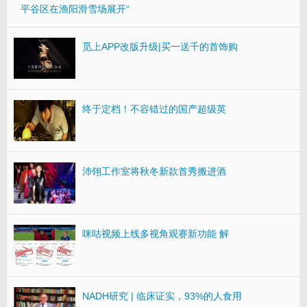
平谷区在渔阳滑雪场展开“
觅上APP改版升级|买一送千的首饰购
终于定档！不容错过的国产超级英
沛翎工作室将秋冬新款首秀搬进酒
咪咕视频上线多视角观赛新功能 解
NADH研究 | 临床证实，93%的人食用