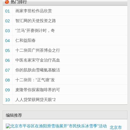
热门排行
画家李世松作品欣赏
01
智汇网的天使投资之路
02
“兰马”开赛倒计时，奇
03
仁和益阳春
04
十二块田广州茶博会之行
05
中医名家宋守金治疗高血
06
你的肌肤由雪曦氨基酸洁
07
十二块田：“正气塘”发
08
麦隆带你探索咖啡界的可
09
人人贷荣获网贷天眼“2
10
编辑推荐
北京市