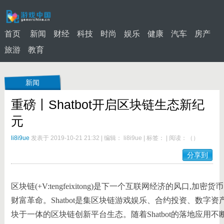
首页
新闻
财经
科技
时尚
娱乐
健康
汽车
房产
旅游
教育
新闻
重磅丨Shatbot开启区块链生态新纪
元
li8i9ue
发表于 2019-10-21 21:32
|
编辑： li8i9ue
|
标签：
|
阅读：
（
）
分享到
区块链(+V:tengfeixitong)是下一个互联网经济的风口,
财富革命。Shatbot是集区块链游戏娱乐、合约投资、数字
块于一体的区块链创新平台生态。随着Shatbot的落地应用