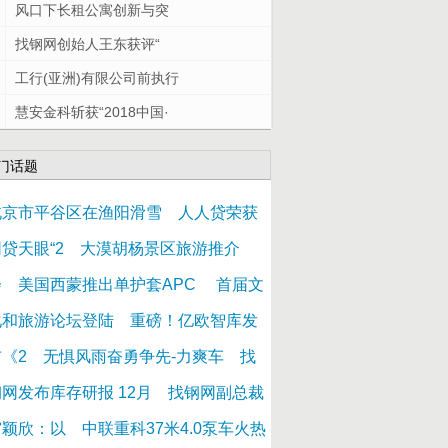
风口下长租公寓创新与突
找钢网创始人王东获评“
工行(亚洲)有限公司前执行
慧安金科斩获“2018中国·
门话题
北京市平谷区在渔阳滑雪
人人贷荣获
贷天眼“2
大漠胡杨景区旅游推介
会
美国西蒙推出单护套APC
首届文
化和旅游论坛登陆
重磅！亿欧智库发
《2
无惧风雨奋勇争先-力爽车
找
网发布库存研报 12月
找钢网副总裁
宫颖欣：以
中联重科37米4.0泵车火热