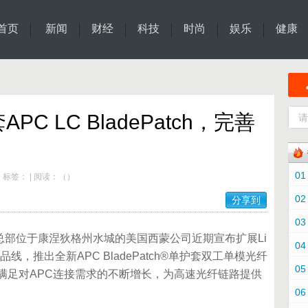
首页
新闻
财经
科技
时尚
娱乐
健康
C LC BladePatch，完善
01
|
标签：
|
阅读：
（
）
02
分享到
03
位于康涅狄格州水城的美国西蒙公司近期宣布扩展Li
04
品线，推出全新APC BladePatch®单护套双工单模光纤
05
满足对APC连接需求的不断增长，为高速光纤链路提供
06