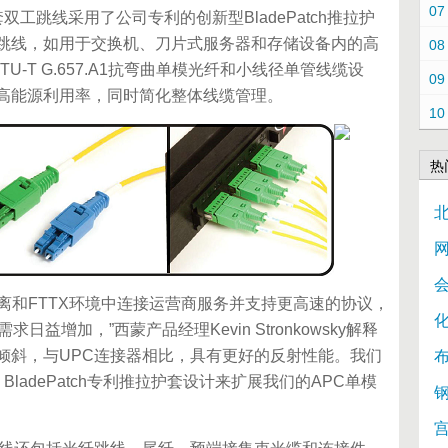
07
单护套双工跳线采用了公司专利的创新型BladePatch推拉护
跳线，如用于交换机、刀片式服务器和存储设备内的高
08
采用ITU-T G.657.A1抗弯曲单模光纤和小线径单管线缆设
09
高能源利用率，同时简化整体线缆管理。
10
热
网
和FTTX环境中连接运营商服务并支持更高速的协议，
益增加，”西蒙产品经理Kevin Stronkowsky解释
角倾斜，与UPC连接器相比，具有更好的反射性能。我们
布
ladePatch专利推拉护套设计来扩展我们的APC单模
钢