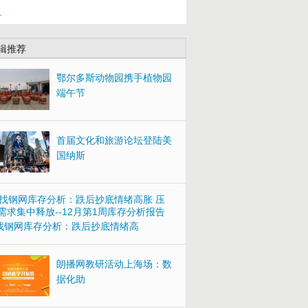
上
辑推荐
鄂尔多斯动物园携手植物园
端午节
首届文化和旅游论坛登陆美
国纳斯
找钢网库存分析：跌后抄底情绪高
朗播网教研活动上海场：数
据化助