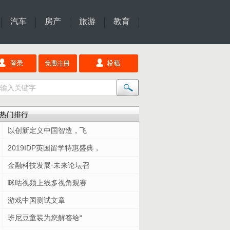
汽车
房产
旅游
教育
热门排行
以创新定义中国智造，飞
2019IDP英国留学特惠盛典，
金融科技发展·未来论坛召
咪咕视频上线多视角观赛
游戏中国测试文章
班尼豆童装为您解答给“