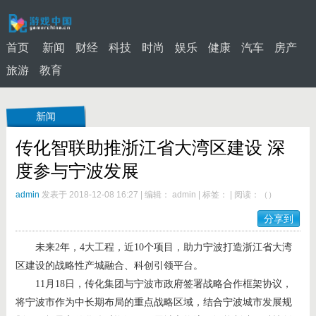
首页
新闻
财经
科技
时尚
娱乐
健康
汽车
房产
旅游
教育
新闻
传化智联助推浙江省大湾区建设 深
度参与宁波发展
admin
发表于 2018-12-08 16:27
|
编辑： admin
|
标签：
|
阅读：
（
）
分享到
未来2年，4大工程，近10个项目，助力宁波打造浙江省大湾
区建设的战略性产城融合、科创引领平台。
11月18日，传化集团与宁波市政府签署战略合作框架协议，
将宁波市作为中长期布局的重点战略区域，结合宁波城市发展规