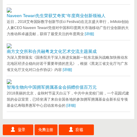
Naveen Tewari先生荣获艾奇奖“年度商业创新领袖人
近日，2018艾奇国际数字创新节(Eci Festival)在北京盛大举行，InMobi创始
人兼CEO Naveen Tewari凭借对中国和印度两大市场移动广告行业创新的大
力推动和卓越贡献，获得了最受关注的年度商业
[详细]
南方文交所和合共融粤龙文化艺术交流主题展成
为深入贯彻落实《国务院关于深入推进实施新一轮东北振兴战略加快推动东
北地区经济企稳向好若干重要举措的意见》，根据《黑龙江省文化厅与广东
省文化厅文化对口合作协议》内容
[详细]
智海生物向中国拥军拥属基金会捐赠价值百万元
2018美丽的北京，金秋时节蓝天白云下，中共中央党校门前，一个花园式建
筑的会议室里，已经坐满了来自全国各地的参加拥军拥属基金会新长征专项
基金亿寿颐养惠军中心启动发布会的
[详细]