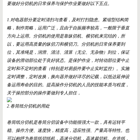
要做好分切机的日常保养与保护作业要做好以下五点。
1.
对电器部分要定时清扫与查看，及时打扫隐患。紧缩型结构简
略，制作简略，运用广泛，且由于自振频率较高，一般限于垂直
方向上运用。分切机的使用是靠纵切机、横切机来完结的，所
以，要运用高质量的纵切刀和横切刀。分切机的日常保养要到
位，其准绳是，润滑、清洁、清算（无尘、无杂物）到位，保证
设备的滑动部位处于良好状态。是保护作业，对转动部位要中止
定时和不定时的查看（特别是对易损件要中止实时监控）。实施
定时调整，定时改换，换向器并做好详尽的记载，以抵达延伸设
备运用寿命的目的。提高操作分切机的人员的技能本质与程度，
关于操控部分的操作要做到专人担任，
2.卷筒纸分切机的用处
卷筒纸分切机
是卷筒分切设备中功能很强大一款，具有运转平
稳、操作方便、速度快，精度高，适应性强、产量高等特性。也
可以称呼为卷筒纸切纸机，高速分切机，高速裁切机。在造纸，