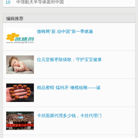
中璟航天半导体面对中国
10
编辑推荐
微蜂网“薪.动中国”第一季燃遍
位元堂猴枣除痰散：守护宝宝健康
精品蜜蜡·猛犸牙·橄榄核雕——诚
卡丝面膜代理多少钱，卡丝代理门