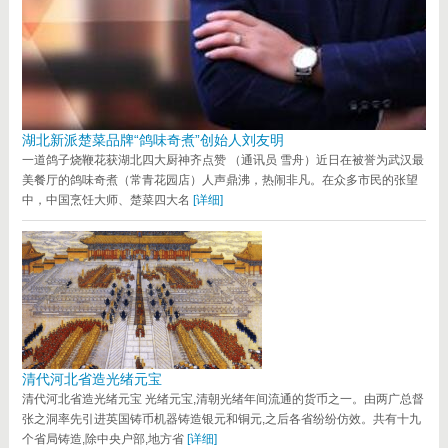
湖北新派楚菜品牌“鸽味奇煮”创始人刘友明
一道鸽子烧鞭花获湖北四大厨神齐点赞 （通讯员 雪舟）近日在被誉为武汉最
美餐厅的鸽味奇煮（常青花园店）人声鼎沸，热闹非凡。在众多市民的张望
中，中国烹饪大师、楚菜四大名
[详细]
清代河北省造光绪元宝
清代河北省造光绪元宝 光绪元宝,清朝光绪年间流通的货币之一。由两广总督
张之洞率先引进英国铸币机器铸造银元和铜元,之后各省纷纷仿效。共有十九
个省局铸造,除中央户部,地方省
[详细]