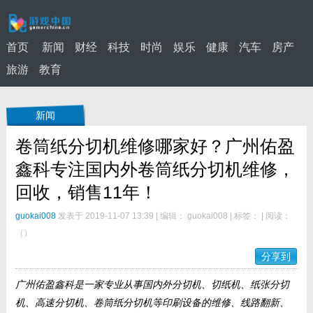
首页
新闻
财经
科技
时尚
娱乐
健康
汽车
房产
旅游
教育
新闻
卷筒纸分切机维修哪家好？广州佑盈
鑫科专注国内外卷筒纸分切机维修，
回收，销售11年！
guokai008
发表于 2019-11-07 13:39
|
编辑： guokai008
|
标签：
|
阅读：
（
）
分享到
广州
佑盈鑫科是一家专业从事国内外分切机、切纸机、纸张分切
机、高速分切机、卷筒纸分切机等印刷设备的维修、线路翻新、