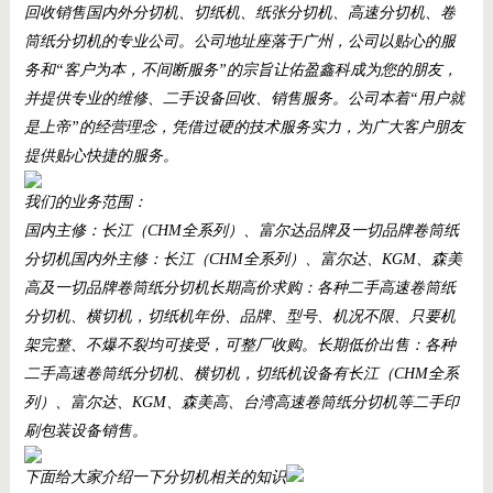
回收销售国内外分切机、切纸机、纸张分切机、高速分切机、卷
筒纸分切机的专业公司。公司地址座落于广州，公司以贴心的服
务和“客户为本，不间断服务”的宗旨让佑盈鑫科成为您的朋友，
并提供专业的维修、二手设备回收、销售服务。公司本着“用户就
是上帝”的经营理念，凭借过硬的技术服务实力，为广大客户朋友
提供贴心快捷的服务。
我们的业务范围：
国内主修：长江（
CHM全系列）、富尔达品牌及一切品牌卷筒纸
分切机国
内
外主修：长江（CHM全系列）、富尔达、KGM、森美
高及一切品牌卷筒纸分切机长期高价求购：各种二手高速卷筒纸
分切机、横切机，切纸机年份、品牌、型号、机况不限、只要机
架完整、不爆不裂均可接受，可整厂收购。长期低价出售：各种
二手高速卷筒纸分切机、横切机，切纸机设备有长江（CHM全系
列）、富尔达、KGM、森美高、台湾高速卷筒纸分切机等二手印
刷包装设备销售。
下面给大家介绍一下分切机相关的知识