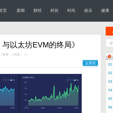
首页
新闻
财经
科技
时尚
娱乐
健康
与以太坊EVM的终局》
e
|
标签：
|
阅读：
（
）
分享到
01
02
03
04
05
06