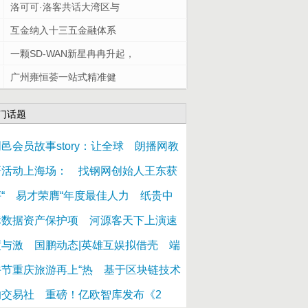
洛可可·洛客共话大湾区与
互金纳入十三五金融体系
一颗SD-WAN新星冉冉升起，
广州雍恒荟一站式精准健
门话题
邑会员故事story：让全球
朗播网教
研活动上海场：
找钢网创始人王东获
“
易才荣膺“年度最佳人力
纸贵中
标数据资产保护项
河源客天下上演速
度与激
国鹏动态|英雄互娱拟借壳
端
午节重庆旅游再上“热
基于区块链技术
的交易社
重磅！亿欧智库发布《2