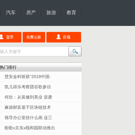
汽车
房产
旅游
教育
热门排行
慧安金科斩获“2018中国·
凯儿得乐考察团谷歌参访
何欣：从装修到美业 逆袭
麻袋财富基于区块链技术
领导办公室挂什么画 这三
盼盼x京东x颐和园联动推出