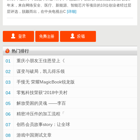
年末，来自网络安全、医疗、新能源、智能芯片等项目的10位创业者经过层
层评选，脱颖而出，在中央电视台C
[详细]
热门排行
重庆小朋友王佳恩登上《
01
谋变与破局，凯儿得乐领
02
手慢无 荣耀MagicBook锐龙版
03
零氪科技荣获“2018中关村
04
解放受困的灵魂 ——李百
05
精密冲压件的加工流程「
06
创邑会员故事story：让全球
07
游戏中国测试文章
08