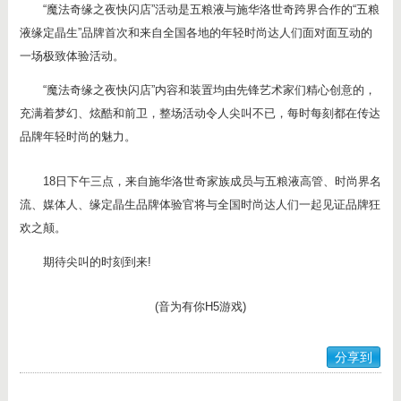
“魔法奇缘之夜快闪店”活动是五粮液与施华洛世奇跨界合作的“五粮
液缘定晶生”品牌首次和来自全国各地的年轻时尚达人们面对面互动的
一场极致体验活动。
“魔法奇缘之夜快闪店”内容和装置均由先锋艺术家们精心创意的，
充满着梦幻、炫酷和前卫，整场活动令人尖叫不已，每时每刻都在传达
品牌年轻时尚的魅力。
18日下午三点，来自施华洛世奇家族成员与五粮液高管、时尚界名
流、媒体人、缘定晶生品牌体验官将与全国时尚达人们一起见证品牌狂
欢之颠。
期待尖叫的时刻到来!
(音为有你H5游戏)
分享到