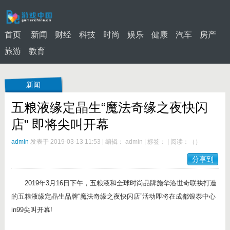
首页
新闻
财经
科技
时尚
娱乐
健康
汽车
房产
旅游
教育
新闻
五粮液缘定晶生“魔法奇缘之夜快闪
店” 即将尖叫开幕
admin
发表于 2019-03-13 11:53
|
编辑： admin
|
标签：
|
阅读：
（
）
分享到
2019年3月16日下午，五粮液和全球时尚品牌施华洛世奇联袂打造
的五粮液缘定晶生品牌“魔法奇缘之夜快闪店”活动即将在成都银泰中心
in99尖叫开幕!