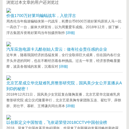
浏览过本文章的用户还浏览过
价值1700万好莱坞蝙蝠战车，入驻浮古
周杰伦当年痴迷蝙蝠侠第一代战车，耗费台币6500万请好莱坞原班人马一比
一高仿了一台，媒体大肆宣传，以为周董爱车成痴。2018年12月，据了解，
浮古集团斥资将好莱坞当年拍摄所制作
[详细]
汽车应急电源卡儿酷创始人雷云：做有社会责任感的企业
近年来，随着我国经济的迅猛发展，全行业取得巨大成果，但在国内各行业
齐头并进的同时，也在不断经历着各种挑战。过去一年里，经济形势略显萎
靡，波及各领域的发展，沉着应对
[详细]
北京艺星成立华北疑难乳房整形研究院，国风美少女公开直播从A
到D的秘密！
2018年12月21日， 国风美少女宫廷复合隆胸直播，北京艺星华北疑难乳房
整形研究院 成立仪式隆重举行，北京艺星美胸专家团陈玉连、翟红宇、薛轶
群、郑仕平、慕昕、王博谦共同出席本
[详细]
以创新定义中国智造，飞依诺荣登2018CCTV中国创业榜
2018，迎来了中国改革开放40周年，也迎来了创新驱动发展战略的新收获。