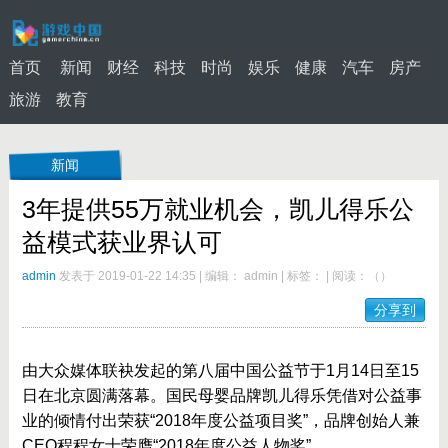
首页
新闻
财经
科技
时尚
娱乐
健康
汽车
房产
旅游
教育
新闻
3年提供55万就业机会，凯儿得乐公
益模式获业界认可
admin
发表于 2019-01-22 14:35
|
编辑： admin
|
标签：
|
阅读：
（
）
分享到
由大众媒体联袂发起的第八届中国公益节于1月14日至15
日在北京圆满落幕。国民母婴品牌凯儿得乐凭借对公益事
业的倾情付出荣获“2018年度公益项目奖”，品牌创始人兼
CEO程程女士荣膺“2018年度公益人物奖”。