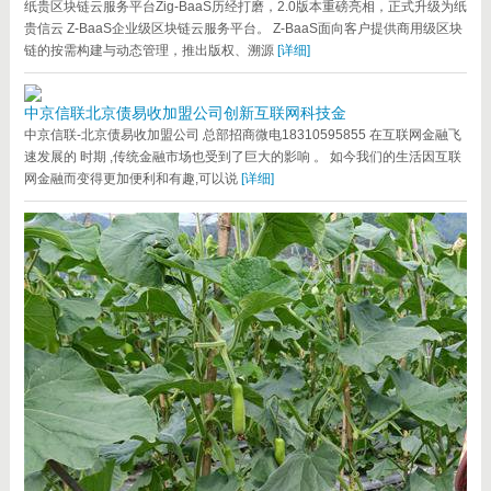
纸贵区块链云服务平台Zig-BaaS历经打磨，2.0版本重磅亮相，正式升级为纸
贵信云 Z-BaaS企业级区块链云服务平台。 Z-BaaS面向客户提供商用级区块
链的按需构建与动态管理，推出版权、溯源
[详细]
中京信联北京债易收加盟公司创新互联网科技金
中京信联-北京债易收加盟公司 总部招商微电18310595855 在互联网金融飞
速发展的 时期 ,传统金融市场也受到了巨大的影响 。 如今我们的生活因互联
网金融而变得更加便利和有趣,可以说
[详细]