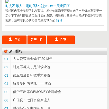
时光不等人，是时候让这款SUV一展宏图了
说起国内竞争激烈的SUV领域，相信你脑海里浮现出来的一些爆款车型里一
定少不了吉利博越这位先行者的身影。想当初，三好学生博越不仅带着梦想
而来，还有着良心的定价与最美SUV的
[详细]
热门排行
人人贷荣膺金蝉奖“2018年
01
时光不等人，是时候让这
02
第五届金音杯歌手大赛首
03
解放受困的灵魂 ——李百
04
借贷宝出席WEMONEY金科峰会
05
广信贷：七日资金净流入
06
以创新定义中国智造，飞
07