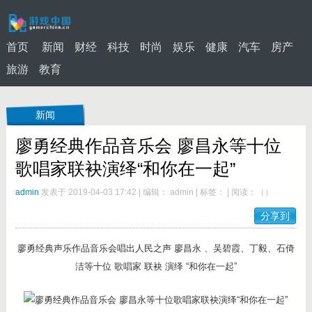
首页
新闻
财经
科技
时尚
娱乐
健康
汽车
房产
旅游
教育
新闻
廖勇经典作品音乐会 廖昌永等十位
歌唱家联袂演绎“和你在一起”
admin
发表于 2019-04-03 17:42
|
编辑： admin
|
标签：
|
阅读：
（
）
分享到
廖勇经典声乐作品音乐会唱出人民之声 廖昌永 、吴碧霞、丁毅、石倚
洁等十位 歌唱家 联袂 演绎 “和你在一起”