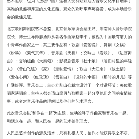
艺术追求，也为《放歌中国》这档大受群众欢迎的音乐文化节目增添了
高雅的意趣和厚重的文化底蕴。观众的欢呼掌声与喜爱，成为本场音乐
会的最佳见证。
北京歌剧舞剧院艺术总监、北京音乐家协会副主席、湖南师大音乐学院
院长、博士生导师廖勇师从著名作曲家赵季平，被视为中国最有潜力的
中青年作曲家之一，其主要作品有：歌剧《爱莲说》、舞剧《女娲》
《粉墨》《紫气京华》、音乐剧《天桥》；交响曲《看戏》、《边塞舞
曲》；交响组曲《大秦颂》；影视剧音乐《杜十娘》《咱们村里的年轻
人》《雪山飞弧》《家》《定制爱情》；歌曲《大江南》《故土情》
《爱在心间》《红玫瑰》《雪花白》《说好的幸福》《那时的月儿》等
广受好评。音乐会上，主办方别出心裁地设计了一个对话环节：每位歌
唱家演唱前，主持人都会请出廖勇与歌唱家一起分享他们之间的友情故
事，或者对音乐作品的理解以及他们的艺术理念。
此次音乐会以“和你在一起”为主题，生动诠释了作曲家和音乐在一起、
和观众在一起、和人民在一起的艺术创作理念。
人民是艺术创作的源头活水，只有扎根人民，创作才能获得取之不尽、