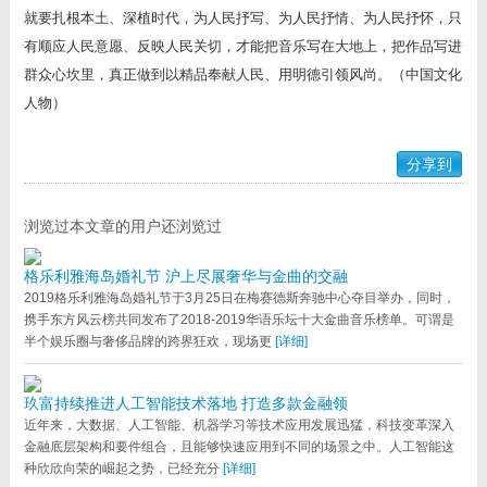
就要扎根本土、深植时代，为人民抒写、为人民抒情、为人民抒怀，只
有顺应人民意愿、反映人民关切，才能把音乐写在大地上，把作品写进
群众心坎里，真正做到以精品奉献人民、用明德引领风尚。（中国文化
人物）
分享到
浏览过本文章的用户还浏览过
格乐利雅海岛婚礼节 沪上尽展奢华与金曲的交融
2019格乐利雅海岛婚礼节于3月25日在梅赛德斯奔驰中心夺目举办，同时，
携手东方风云榜共同发布了2018-2019华语乐坛十大金曲音乐榜单。可谓是
半个娱乐圈与奢侈品牌的跨界狂欢，现场更
[详细]
玖富持续推进人工智能技术落地 打造多款金融领
近年来，大数据、人工智能、机器学习等技术应用发展迅猛，科技变革深入
金融底层架构和要件组合，且能够快速应用到不同的场景之中。人工智能这
种欣欣向荣的崛起之势，已经充分
[详细]