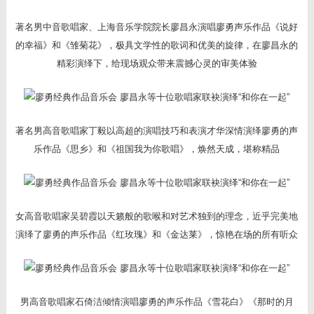
著名男中音歌唱家、上海音乐学院院长廖昌永演唱廖勇声乐作品《说好
的幸福》和《雏菊花》，极具文学性的歌词和优美的旋律，在廖昌永的
精彩演绎下，给现场观众带来震撼心灵的审美体验
著名男高音歌唱家丁毅以高超的演唱技巧和表演才华深情演绎廖勇的声
乐作品《思乡》和《祖国我为你歌唱》，焕然天成，堪称精品
女高音歌唱家吴碧霞以天籁般的歌喉和对艺术独到的理念，近乎完美地
演绎了廖勇的声乐作品《红玫瑰》和《金达莱》，惊艳在场的所有听众
男高音歌唱家石倚洁倾情演唱廖勇的声乐作品《雪花白》《那时的月