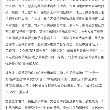
责任放在首位，做真善美的追求者和传播者。作为湖南师大音乐学院院
长、教授、博士生导师，在教育工作中他始终严于律己，以身作则，要
求师生们明大德、立大德，树立高远的理想追求和深沉的家国情怀，成
为对国家、对民族、对人民有贡献的艺术家。多年来，廖勇还曾担任湖
南卫视“我是歌手”评委、英国皇家国际音乐比赛评委，中央人民广播电
台全国听众最喜爱的歌手评委会主任，中国影视音乐大奖评委，星光大
道评委，金钟奖评委，北京国际电影节音乐总监。曾获中宣部“五个一
工程”奖、文化部“新人新作奖”、中国文联“中华情原创音乐一等奖”、中
央电视台春节晚会“观众最喜爱节目二等奖”、北京奥运会“全球歌曲征集
优秀作品奖”等国家大奖。
近年来，廖勇因为良好的社会形象和口碑，先后受邀担任了“一带一
路”品牌之星“中泰友好大使”、“中斯友好大使”，国家卫计委“圆梦女
孩”公益形象大使，中国妇女发展基金会公益形象大使，并被评为北京
市“四个一批人才”。
文变染乎世情，兴废系乎时序。文艺是时代前进的号角，最能代表一个
时代的风貌，最能引领一个时代的风气。身处壮阔的新时代，文艺创作