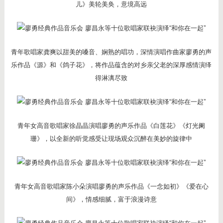
儿》美轮美奂，意境高远
青年歌唱家龚爽以甜美的嗓音、娴熟的唱功，深情演唱作曲家廖勇的声
乐作品《源》和《鸽子花》，将作品蕴含的对乡亲父老的深厚感情演绎
得淋漓尽致
青年女高音歌唱家徐晶晶演唱廖勇的声乐作品《白莲花》《灯光阑
珊》，以全新的听觉感受让现场观众沉醉在美妙的旋律中
青年女高音歌唱家陈小朵演唱廖勇的声乐作品《一念如初》《爱在心
间》，情感细腻，富于浪漫诗意