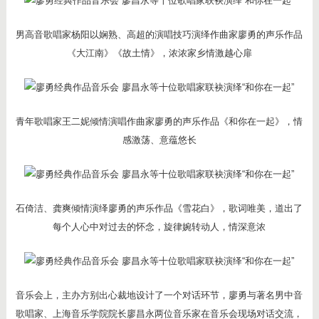
男高音歌唱家杨阳以娴熟、高超的演唱技巧演绎作曲家廖勇的声乐作品
《大江南》《故土情》，浓浓家乡情激越心扉
青年歌唱家王二妮倾情演唱作曲家廖勇的声乐作品《和你在一起》，情
感激荡、意蕴悠长
石倚洁、龚爽倾情演绎廖勇的声乐作品《雪花白》，歌词唯美，道出了
每个人心中对过去的怀念，旋律婉转动人，情深意浓
音乐会上，主办方别出心裁地设计了一个对话环节，廖勇与著名男中音
歌唱家、上海音乐学院院长廖昌永两位音乐家在音乐会现场对话交流，