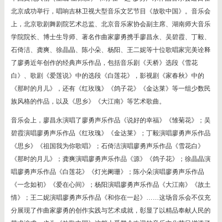
北京成功举行，唱响吉林卫视大型音乐文艺节目《放歌中国》。音乐会
上，北京歌剧舞剧院艺术总监、北京音乐家协会副主席、湖南师大音乐
学院院长、博士生导师、著名作曲家廖勇携手廖昌永、吴碧霞、丁毅、
石倚洁、龚爽、徐晶晶、陈小朵、杨阳、王二妮等十位歌唱家完美诠释
了廖勇近年创作的经典声乐作品，包括音乐剧《天桥》选段《雪花
白》、歌剧《爱莲说》中的选段《白莲花》，影视剧《家春秋》中的
《那时的月儿》，还有《红玫瑰》《鸽子花》《金达莱》等一组少数民
族风格的作品，以及《思乡》《大江南》等艺术歌曲。
音乐会上，廖昌永演唱了廖勇声乐作品《说好的幸福》《雏菊花》；吴
碧霞演唱廖勇声乐作品《红玫瑰》《金达莱》；丁毅演唱廖勇声乐作品
《思乡》《祖国我为你歌唱》；石倚洁演唱廖勇声乐作品《雪花白》
《那时的月儿》；龚爽演唱廖勇声乐作品《源》《鸽子花》；徐晶晶演
唱廖勇声乐作品《白莲花》《灯光阑珊》；陈小朵演唱廖勇声乐作品
《一念如初》《爱在心间》；杨阳演唱廖勇声乐作品《大江南》《故土
情》；王二妮演唱廖勇声乐作品《和你在一起》……这场音乐会不仅充
分展现了作曲家廖勇的创作实践与艺术成就，彰显了以精品奉献人民的