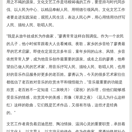
用之不竭的源泉。文化文艺工作是培根铸魂的工作，要坚持与时代同步
伐、以人民为中心、以精品奉献人民、用明德引领风尚。文化文艺工作
者要走进实践深处，观照人民生活，表达人民心声，用心用情用功抒写
人民、描绘人民、歌唱人民。
“我是从放牛娃成长为作曲家，”廖勇常常这样自我调侃。作为一个农民
的儿子，他小时候常跟着大人去看傩戏、夜歌，家乡的乡音给了廖勇最
早的艺术启蒙。即使在定居北京多年后，童年乡间的山水、风情、乡音
依然常常入梦，成为他音乐创作最重要的源泉。成名之后的廖勇，他希
望自己做人民的艺术家，用音乐抒写人民、描绘人民、歌唱人民，也用
好的音乐作品服务好更多的老百姓。廖勇认为，今天的很多艺术家往往
都低估了老百姓对音乐的欣赏水平和领悟能力，“音乐最重要的功能是
欣赏，老百姓不一定知道《二泉映月》《梁祝》的乐理，但他们能够感
受音乐的情感，欣赏其中的美感；而像《草原之夜》《花儿为什么这样
红》这样的歌曲，它们既是艺术作品，又很有市场，这些才是经典
的。”
文艺工作者肩负着启迪思想、陶冶情操、温润心灵的重要职责，承担着
以文化人、以文育人、以文培元的使命。作为作曲家，廖勇始终把社会