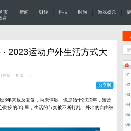
首页
新闻
财经
科技
时尚
游戏娱乐
教育
 · 2023运动户外生活方式大
01
e
|
标签：
|
阅读：
（
）
02
分享到
03
历经3年来反反复复，尚未停歇。也是始于2020年，露营
04
心防疫的3年里，生活的节奏被不断打乱，外出的自由被
05
06