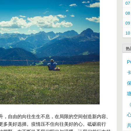
07
08
09
10
热
P
卡
升，自由的向往生生不息，在局限的空间创造新内容、
更多美好选择。疫情压不住向往美好的心。砥砺前行