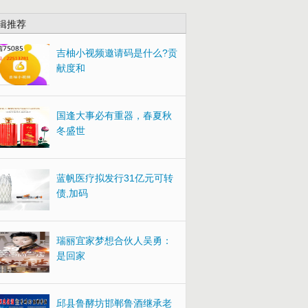
辑推荐
吉柚小视频邀请码是什么?贡
献度和
国逢大事必有重器，春夏秋
冬盛世
蓝帆医疗拟发行31亿元可转
债,加码
瑞丽宜家梦想合伙人吴勇：
是回家
邱县鲁酵坊邯郸鲁酒继承老