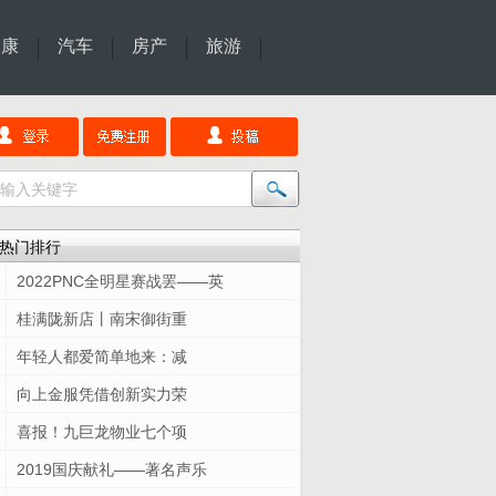
健康
汽车
房产
旅游
热门排行
2022PNC全明星赛战罢——英
桂满陇新店丨南宋御街重
年轻人都爱简单地来：减
向上金服凭借创新实力荣
喜报！九巨龙物业七个项
2019国庆献礼——著名声乐