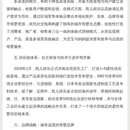
多渠道的模式，有助于降低渠道风险，并最大限度地与用户建立连
接和触点，收集用户数据和反馈。在模式方面，凯儿得乐以高效满足用
户需求为导向，通过区域零售体验店整合本地化医护、实体、品牌等城
市母婴资源，依托社交电商构建了独有的城市母婴生态圈，创造性打造
了消费者、推广者、销售者三位一体的体验式营销模式，从而实现用
户、产品、渠道多场景高效融合，为宝宝与妈妈提供更有效率与品质的
母婴服务。
五.供应链体系：自主研发与技术引进并驾齐驱
2018年1月，凯儿得乐正式并购东莞苏氏工厂，打造1+N柔性供应
链基地，通过产品差异化创新持续打造技术竞争壁垒，同时与世界500
强企业密切合作，引进德国、美国、日本等发达国家先进制造工艺及专
利技术。据了解，近两年，凯儿得乐多次组织海外游学，带领经销商赴
德、日、美等发达国家，前往世界500强企业进行科研考察，并与全球
工业巨头建立起深厚的战略合作关系，打造了一个强大而稳定的柔性母
婴供应链体系。
六、品牌战略：做有温度的母婴品牌