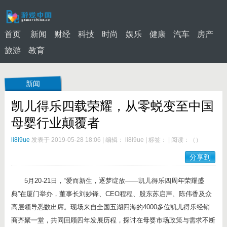
首页
新闻
财经
科技
时尚
娱乐
健康
汽车
房产
旅游
教育
新闻
凯儿得乐四载荣耀，从零蜕变至中国
母婴行业颠覆者
li8i9ue
发表于 2019-05-28 18:06
|
编辑： li8i9ue
|
标签：
|
阅读：
（
）
分享到
5月20-21日，“爱而新生，逐梦绽放——凯儿得乐四周年荣耀盛
典”在厦门举办，董事长刘妙锋、CEO程程、股东苏启声、陈伟香及众
高层领导悉数出席。现场来自全国五湖四海的4000多位凯儿得乐经销
商齐聚一堂，共同回顾四年发展历程，探讨在母婴市场政策与需求不断