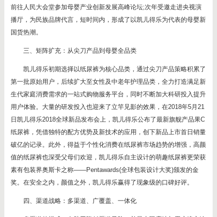
前往人民大会堂参加母婴产业创新发展高峰论坛;次年受邀走进央视演
播厅，为民族品牌代言，短时间内，形成了以凯儿得乐为代表的母婴新
国货热潮。
三、矩阵扩充：从尖刀产品到母婴全品类
凯儿得乐初期选择以纸尿裤为核心品类，通过尖刀产品策略积累了
第一批原始用户，后续扩大至女性及中老年护理品类，全力打造满足新
生代家庭消费需求的一站式购物服务平台，同时不断加大科研投入提升
用户体验。大量的研发投入也迎来了立竿见影的效果，在2018年5月21
日凯儿得乐2018全球新品发布会上，凯儿得乐公布了最新旗舰产品果C
纸尿裤，凭借独特的配方优势及新技术的应用，创下新品上市首日销量
破亿的记录。此外，得益于个性化消费在纸尿裤市场趋势的增强，高颜
值的纸尿裤也深受父母们欢迎，凯儿得乐自主设计的萌趣纸尿裤更荣获
素有包装界奥斯卡之称——Pentawards(全球包装设计大奖)颁发的金
奖。在安全之内，颜值之外，凯儿得乐赢得了现象级的口碑好评。
四、渠道战略：多渠道、广覆盖、一体化