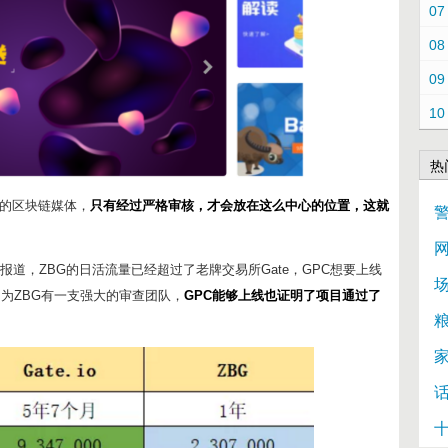
07
08
09
10
热
的区块链媒体，
只有经过严格审核，才会放在这么中心的位置，这就
网
报道，ZBG的日活流量已经超过了老牌交易所Gate，GPC想要上线
场
因为ZBG有一支强大的审查团队，
GPC能够上线也证明了项目通过了
十