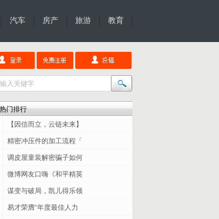
汽车
房产
旅游
教育
热门排行
【因信而立，云链未来】
精密冲压件的加工流程「
调皮屋童装解密骗子如何
微博网友口嗨《和平精英
谋变与破局，凯儿得乐领
易才荣膺“年度最佳人力