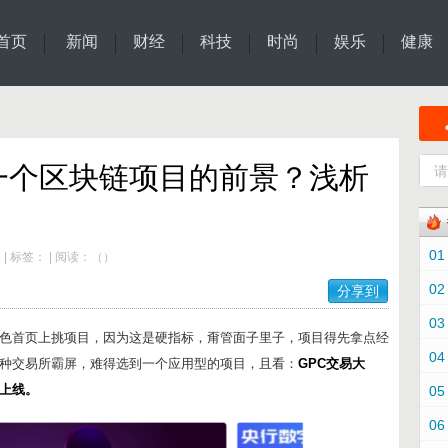
首页
新闻
财经
科技
时尚
娱乐
健康
一个区块链项目的前景？浅析
01
e
|
标签：
|
阅读：
（
）
02
分享到
03
色首页上挑项目，因为这是硬指标，甭管面子里子，项目得先拿点经
04
种交易所霸屏，难得选到一个应用型的项目，且看：
GPC交易大
撼上线。
05
06