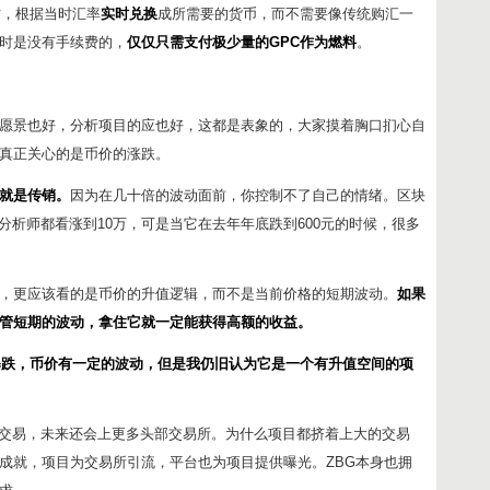
时，根据当时汇率
实时兑换
成所需要的货币，而不需要像传统购汇一
时是没有手续费的，
仅仅只需支付极少量的GPC作为燃料
。
愿景也好，分析项目的应也好，这都是表象的，大家摸着胸口扪心自
人真正关心的是币价的涨跌。
就是传销。
因为在几十倍的波动面前，你控制不了自己的情绪。区块
，分析师都看涨到10万，可是当它在去年年底跌到600元的时候，很多
，更应该看的是币价的升值逻辑，而不是当前价格的短期波动。
如果
管短期的波动，拿住它就一定能获得高额的收益。
暴跌，币价有一定的波动，但是我仍旧认为它是一个有升值空间的项
进行交易，未来还会上更多头部交易所。为什么项目都挤着上大的交易
成就，项目为交易所引流，平台也为项目提供曝光。ZBG本身也拥