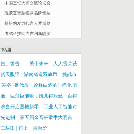
中国烹饪大师交流论坛会
班尼豆童装揭露品牌童装
盼盼豹发力代言人罗斯签
鹰驾科技助力吉利新能源
门话题
警告、警告——关于未来
人人贷荣获
贷天眼“2
湖南省造双旗币
挑战市
“寒冬” 换代后
诠释白酒的时尚化 五
粮液
巨薄巨能吸，凯儿得乐丝
百得
家濞喜开启医械新零
工业人工智能对
话先进制
第五届金音杯歌手大赛首
二块田 | 再上一层台阶