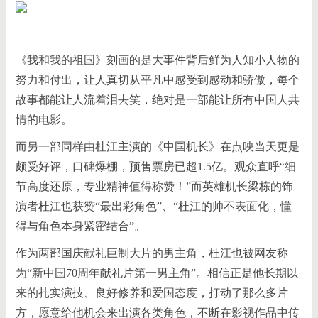
《我和我的祖国》刻画的是大事件背后鲜为人知小人物的
努力和付出，让人真切从平凡中感受到感动和骄傲，每个
故事都能让人流着泪去笑，绝对是一部能让所有中国人共
情的电影。
而另一部同样由杜江主演的《中国机长》在点映当天更是
颇受好评，口碑爆棚，预售票房已超1.5亿。观众直呼“细
节高度还原，专业精神值得称赞！”而英雄机长梁栋的饰
演者杜江也获赞“最出彩角色”、“杜江的帅不表面化，懂
得与角色本身紧密结合”。
作为两部国庆献礼巨制大片的男主角，杜江也被网友称
为“新中国70周年献礼片第一男主角”。相信正是他长期以
来的扎实演技、良好修养和爱国态度，打动了那么多片
方，愿意给他机会来出演各类角色，不断在影视作品中传