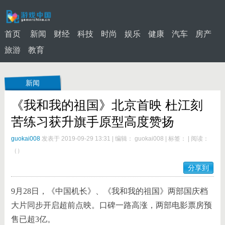
首页
新闻
财经
科技
时尚
娱乐
健康
汽车
房产
旅游
教育
新闻
《我和我的祖国》北京首映 杜江刻
苦练习获升旗手原型高度赞扬
guokai008
发表于 2019-09-29 13:31
|
编辑： guokai008
|
标签：
|
阅读：
（
）
分享到
9月28日，《中国机长》、《我和我的祖国》两部国庆档
大片同步开启超前点映。口碑一路高涨，两部电影票房预
售已超3亿。