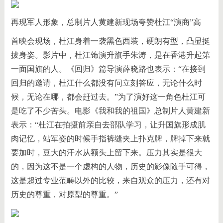
再现军人形象，总制片人黄建新现场夸赞杜江“演商”高
首映会现场，杜江身着一袭黑色西装，硬朗有型，凸显挺
拔身姿。影片中，杜江饰演升旗手朱涛，是在香港升起第
一面国旗的人。《回归》篇导演薛晓路也表示：“在接到
回归的邀请，杜江什么都没有问立刻答应，无论什么时
候，无论在哪，都会赶过去。”为了演好这一角色杜江可
是吃了不少苦头。电影《我和我的祖国》总制片人黄建新
表示：“杜江在拍摄前亲自去部队学习，让升国旗形成肌
肉记忆，站军姿的时候手指裤缝夹上扑克牌，牌掉下来就
要加时，豆大的汗水从额头上留下来。压力其实是很大
的，因为这不是一个虚构的人物，历史的影像随手可得，
这是超过专业范畴以外的比较，来自观众的压力，还有对
历史的尊重，对原型的尊重。”