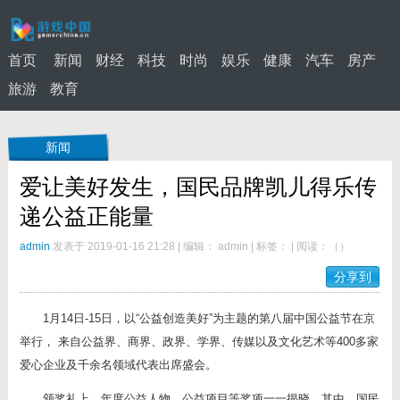
首页
新闻
财经
科技
时尚
娱乐
健康
汽车
房产
旅游
教育
新闻
爱让美好发生，国民品牌凯儿得乐传
递公益正能量
admin
发表于 2019-01-16 21:28
|
编辑： admin
|
标签：
|
阅读：
（
）
分享到
1月14日-15日，以“公益创造美好”为主题的第八届中国公益节在京
举行， 来自公益界、商界、政界、学界、传媒以及文化艺术等400多家
爱心企业及千余名领域代表出席盛会。
颁奖礼上，年度公益人物、公益项目等奖项一一揭晓，其中，国民