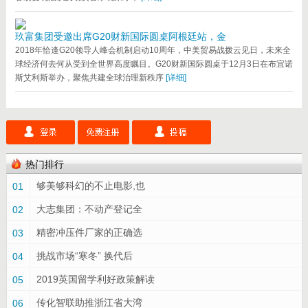
玖富集团受邀出席G20财新国际圆桌阿根廷站，金
2018年恰逢G20领导人峰会机制启动10周年，中美贸易战拨云见日，未来全
球经济何去何从受到全世界高度瞩目。G20财新国际圆桌于12月3日在布宜诺
斯艾利斯举办，聚焦共建全球治理新秩序
[详细]
热门排行
够美够科幻的不止电影,也
01
大志集团：不动产登记全
02
精密冲压件厂家的正确选
03
挑战市场“寒冬” 换代后
04
2019英国留学利好政策解读
05
传化智联助推浙江省大湾
06