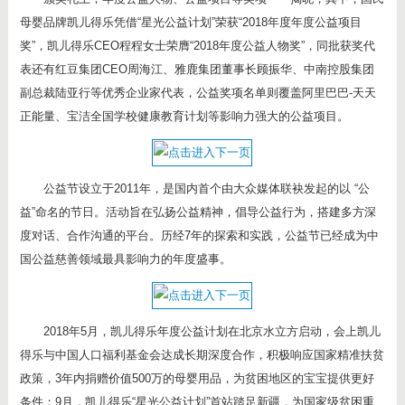
母婴品牌凯儿得乐凭借“星光公益计划”荣获“2018年度年度公益项目
奖”，凯儿得乐CEO程程女士荣膺“2018年度公益人物奖”，同批获奖代
表还有红豆集团CEO周海江、雅鹿集团董事长顾振华、中南控股集团
副总裁陆亚行等优秀企业家代表，公益奖项名单则覆盖阿里巴巴-天天
正能量、宝洁全国学校健康教育计划等影响力强大的公益项目。
公益节设立于2011年，是国内首个由大众媒体联袂发起的以 “公
益”命名的节日。活动旨在弘扬公益精神，倡导公益行为，搭建多方深
度对话、合作沟通的平台。历经7年的探索和实践，公益节已经成为中
国公益慈善领域最具影响力的年度盛事。
2018年5月，凯儿得乐年度公益计划在北京水立方启动，会上凯儿
得乐与中国人口福利基金会达成长期深度合作，积极响应国家精准扶贫
政策，3年内捐赠价值500万的母婴用品，为贫困地区的宝宝提供更好
条件；9月，凯儿得乐“星光公益计划”首站踏足新疆，为国家级贫困重