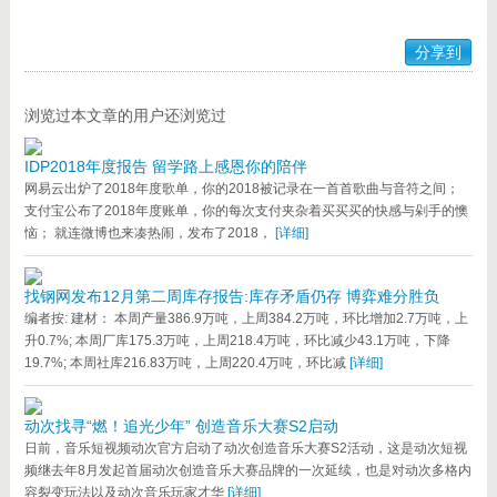
分享到
浏览过本文章的用户还浏览过
IDP2018年度报告 留学路上感恩你的陪伴
网易云出炉了2018年度歌单，你的2018被记录在一首首歌曲与音符之间；
支付宝公布了2018年度账单，你的每次支付夹杂着买买买的快感与剁手的懊
恼； 就连微博也来凑热闹，发布了2018，
[详细]
找钢网发布12月第二周库存报告:库存矛盾仍存 博弈难分胜负
编者按: 建材： 本周产量386.9万吨，上周384.2万吨，环比增加2.7万吨，上
升0.7%; 本周厂库175.3万吨，上周218.4万吨，环比减少43.1万吨，下降
19.7%; 本周社库216.83万吨，上周220.4万吨，环比减
[详细]
动次找寻“燃！追光少年” 创造音乐大赛S2启动
日前，音乐短视频动次官方启动了动次创造音乐大赛S2活动，这是动次短视
频继去年8月发起首届动次创造音乐大赛品牌的一次延续，也是对动次多格内
容裂变玩法以及动次音乐玩家才华
[详细]