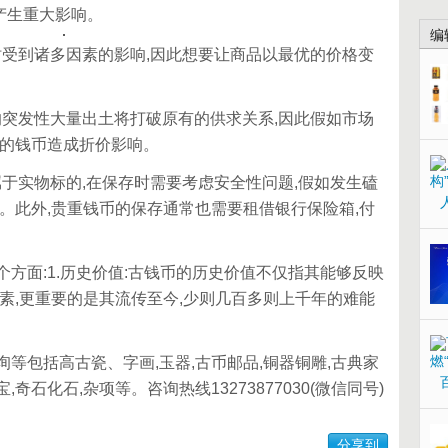
格产生重大影响。
编
时受到诸多因素的影响,因此想要让商品以最优的价格变
的突发性大量出土将打破原有的供求关系,因此假如市场
类的钱币造成折价影响。
于实物标的,在保存时需要考虑安全性问题,假如发生磕
。此外,贵重钱币的保存通常也需要租借银行保险箱,付
面:1.历史价值:古钱币的历史价值不仅指其能够反映
素,更重要的是其流传至今,少则几百多则上千年的难能
包括高古瓷、字画,玉器,古币邮品,铜器铜雕,古典家
,奇石化石,杂项等。咨询热线13273877030(微信同号)
分享到