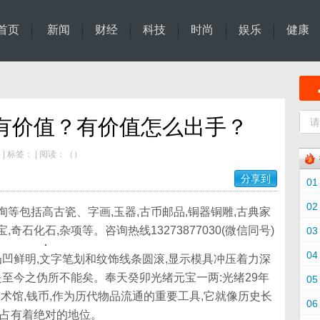
首页
新闻
财经
科技
时尚
娱乐
健康
否有价值？有价值怎么出手？
e
|
标签：
|
阅读：
（
）
分享到
01
02
包括高古瓷、字画,玉器,古币邮品,铜器铜雕,古典家
,奇石化石,杂项等。咨询热线13273877030(微信同号)
03
04
凹鲜明,文字笔划和纹饰线条圆滚,显示模具冲压着力深
是至今之伪所不能矣。奉天癸卯光绪元宝一两:光绪29年
05
禧美术馆,钱币,作为历代物品流通的重要工具,它就像历史长
06
都占有着绝对的地位。