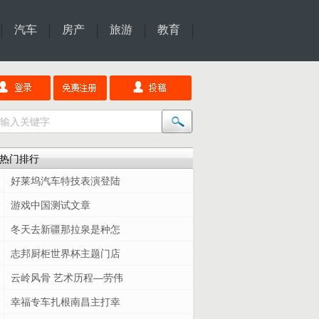
汽车
房产
旅游
教育
热门排行
好莱坞汽车特技表演登陆
游戏中国测试文章
冬天去新疆那拉泉是种怎
志邦厨柜世界杯主题门店
云岭风骨 艺术历程—劳伟
幸福专车扎根南昌主打幸