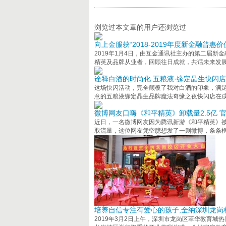
浏览过本文章的用户还浏览过
向上金服获“2018-2019年度新金融普惠
2019年1月4日，由互金通讯社主办的第二届新金
精英及品牌从业者，回顾往日成就，共话未来发
诠释白酒的时尚化 五粮液·缘定晶生快闪
这场快闪活动，完全颠覆了我对白酒的印象，满足
意的五粮液缘定晶生品牌魔法奇缘之夜快闪店在
微博网友口嗨《和平精英》卸载量2.5亿 
近日，一名微博网友因为腾讯新游《和平精英》
取流量，这位网友凭空臆想发了一则微博，条条
培养自信专注有爱心的孩子,全纳深圳龙岗
2019年3月2日上午，深圳市龙岗区萃华教育