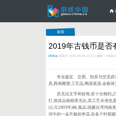
新闻
2019年古钱币是
li8i9ue
发表于 2019-08-06 15:15
|
编辑： li8i9u
专业鉴定、交易、拍卖与交流咨询等
具,西画雕塑,工艺品,陶器瓷器,金银珠宝
其无论文字和纹饰,皆十分精到,凸
打,致其品相精美无比,其工艺水准也
(公元1903年)铸,孤品,现藏台湾鸿
河中的一朵不败的奇花,在各个时期