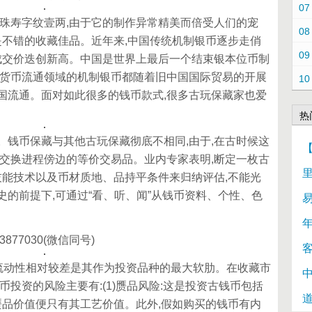
07
寿字纹壹两,由于它的制作异常精美而倍受人们的宠
08
是不错的收藏佳品。近年来,中国传统机制银币逐步走俏
09
,成交价迭创新高。中国是世界上最后一个结束银本位币制
出货币流通领域的机制银币都随着旧中国国际贸易的开展
10
国流通。面对如此很多的钱币款式,很多古玩保藏家也爱
热
币保藏与其他古玩保藏彻底不相同,由于,在古时候这
品交换进程傍边的等价交易品。业内专家表明,断定一枚古
技能技术以及币材质地、品持平条件来归纳评估,不能光
的前提下,可通过“看、听、闻”从钱币资料、个性、色
7030(微信同号)
动性相对较差是其作为投资品种的最大软肋。在收藏市
币投资的风险主要有:(1)赝品风险:这是投资古钱币包括
赝品价值便只有其工艺价值。此外,假如购买的钱币有内