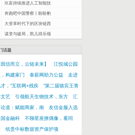
玖富持续推进人工智能技
奔跑吧中国警察丨盼盼豹
大变革时代下的区块链西
谋变与破局，凯儿得乐领
门话题
【因信而立，云链未来】
江悦城公园
里，构建家门
泰薪网助力公益
走进
易才，“互联网+残疾
“第二届骆宾王青
年文艺
引领航天生物技术，东方
汇
客论道：赋能商家，南
友信金服入选
中国金融科
不聊星座撩偶像，看同
道
纸贵中标数据资产保护项