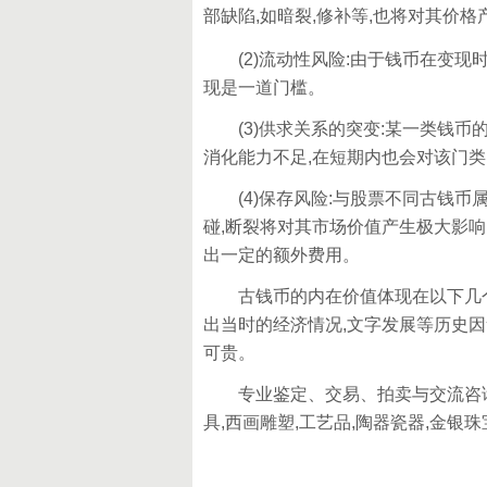
部缺陷,如暗裂,修补等,也将对其价
(2)流动性风险:由于钱币在变现
现是一道门槛。
(3)供求关系的突变:某一类钱币
消化能力不足,在短期内也会对该门
(4)保存风险:与股票不同古钱币属
碰,断裂将对其市场价值产生极大影响
出一定的额外费用。
古钱币的内在价值体现在以下几个方
出当时的经济情况,文字发展等历史因
可贵。
专业鉴定、交易、拍卖与交流咨询等
具,西画雕塑,工艺品,陶器瓷器,金银珠宝