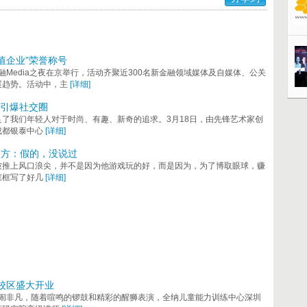
价值企业”荣誉称号
融Media之夜在京举行，活动齐聚近300名新金融领域媒体及自媒体、公关
展趋势。活动中，主
[详细]
店引爆社交圈
了我们年轻人对于时尚、有趣、新奇的追求。3月18日，由先锋艺术家创
成都银泰中心
[详细]
官方：假的，没说过
被推上风口浪尖，并不是因为他游戏玩的好，而是因为，为了博取眼球，赚
框框写了好几
[详细]
校区盛大开业
城热闹非凡，随着喧鸣的锣鼓和精彩的醒狮表演，全纳儿童能力训练中心深圳