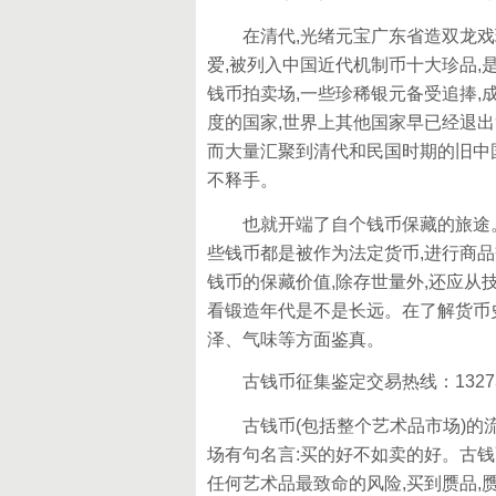
在清代,光绪元宝广东省造双龙戏珠
爱,被列入中国近代机制币十大珍品,
钱币拍卖场,一些珍稀银元备受追捧
度的国家,世界上其他国家早已经退
而大量汇聚到清代和民国时期的旧中
不释手。
也就开端了自个钱币保藏的旅途。钱
些钱币都是被作为法定货币,进行商
钱币的保藏价值,除存世量外,还应从
看锻造年代是不是长远。在了解货币史
泽、气味等方面鉴真。
古钱币征集鉴定交易热线：1327387
古钱币(包括整个艺术品市场)的流
场有句名言:买的好不如卖的好。古钱
任何艺术品最致命的风险,买到赝品,