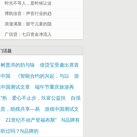
时光不等人，是时候让这
博凯佳音：声音行业的趋
浪漫满屋：留守儿童的隐
广信贷：七日资金净流入
门话题
古树普洱的韵与味
借贷宝受邀出席首
届中国
《智能合约的兴起，与以
游
戏中国测试文章
端午节重庆旅游再
“热
爱心不止步，玖富公益扶
自强
脱贫，助残共享—易
游戏中国测试文
章
21世纪不动产登福布斯“
N品牌有
人听过吗？N品牌的