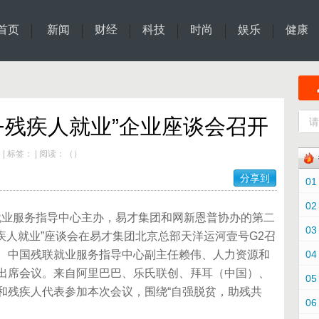
首页
新闻
财经
科技
时尚
娱乐
健康
+残疾人就业”企业座谈会召开
e
|
标签：
|
阅读：
（
）
分享到
01
02
业服务指导中心主办，易才集团和网新恩普协办的第二
03
疾人就业”座谈会在易才集团北京总部天洋运河壹号G2召
、中国残联就业服务指导中心副主任赖伟、人力资源和
04
出席会议。来自阿里巴巴、乐氏联创、拜耳（中国）、
05
和残疾人代表参加本次会议，围绕“自强脱贫，助残共
06