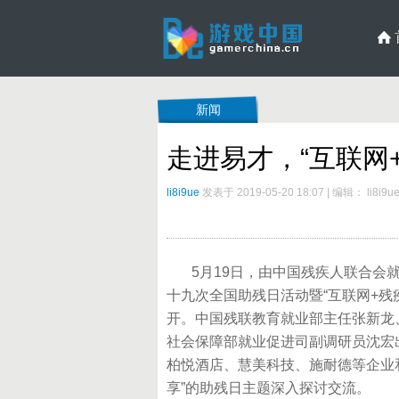
新闻
走进易才，“互联网
li8i9ue
发表于 2019-05-20 18:07
|
编辑： li8i9u
5月19日，由中国残疾人联合会就
十九次全国助残日活动暨“互联网+残
开。中国残联教育就业部主任张新龙
社会保障部就业促进司副调研员沈宏
柏悦酒店、慧美科技、施耐德等企业
享”的助残日主题深入探讨交流。