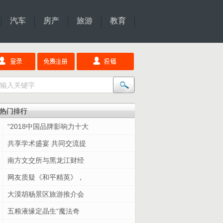
汽车
房产
旅游
教育
热门排行
“2018中国品牌影响力十大
共享学术盛宴 共同交流提
南方文交所与黑龙江财经
网友质疑《和平精英》，
大漠胡杨景区旅游推介会
五粮液缘定晶生“魔法奇